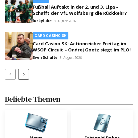
Fußball Auftakt in der 2. und 3. Liga –
Schafft der VfL Wolfsburg die Rückkehr?
luckyluke
8. August 2026
CARD CASINO SK
Card Casino SK: Actionreicher Freitag im
WSOP Circuit – Ondrej Goetz siegt im PLO!
Sven Schulte
8. August 2026
Beliebte Themen
News
Echtgeld Poker