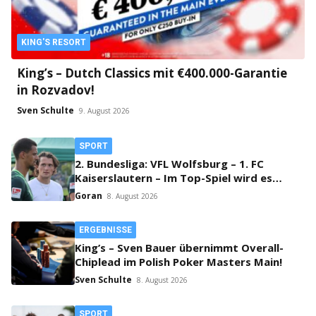
KING'S RESORT
King’s – Dutch Classics mit €400.000-Garantie
in Rozvadov!
Sven Schulte
9. August 2026
SPORT
2. Bundesliga: VFL Wolfsburg – 1. FC
Kaiserslautern – Im Top-Spiel wird es
klingeln!
Goran
8. August 2026
ERGEBNISSE
King’s – Sven Bauer übernimmt Overall-
Chiplead im Polish Poker Masters Main!
Sven Schulte
8. August 2026
SPORT