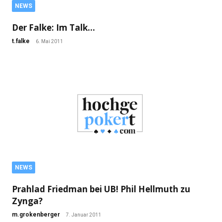
NEWS
Der Falke: Im Talk…
t.falke
6. Mai 2011
NEWS
Prahlad Friedman bei UB! Phil Hellmuth zu
Zynga?
m.grokenberger
7. Januar 2011