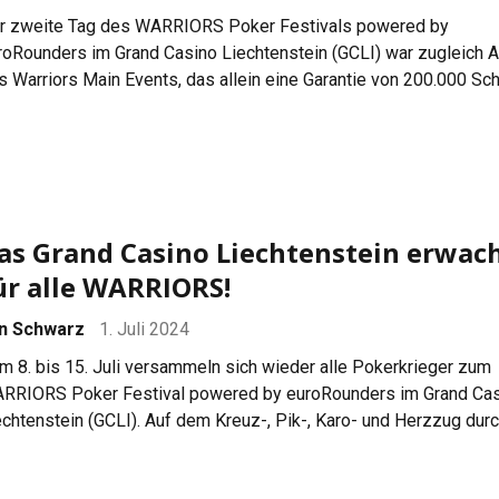
r zweite Tag des WARRIORS Poker Festivals powered by
roRounders im Grand Casino Liechtenstein (GCLI) war zugleich A
s Warriors Main Events, das allein eine Garantie von 200.000 Sc
anken aufweist. 131 Krieger*innen begaben sich in den ersten vo
arttagen, 16 überlebten dieses Poker-Battle im GC Pokerroom
ndern.WARRIORS Main Event – Day 1AUm 17:30 […]
as Grand Casino Liechtenstein erwac
ür alle WARRIORS!
n Schwarz
1. Juli 2024
m 8. bis 15. Juli versammeln sich wieder alle Pokerkrieger zum
RRIORS Poker Festival powered by euroRounders im Grand Ca
echtenstein (GCLI). Auf dem Kreuz-, Pik-, Karo- und Herzzug dur
 Pokerroom Bendern gibt es garantiert mindestens 221.240 Sch
anken an Raubgut – davon mindestens CHF 50.000 für den oder 