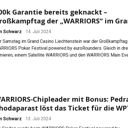
00k Garantie bereits geknackt –
roßkampftag der „WARRIORS“ im Gr
asino Liechtenstein!
n Schwarz
14. Juli 2024
r Samstag im Grand Casino Liechtenstein war der Großkampfta
RRIORS Poker Festival powered by euroRounders. Gleich in dre
rnieren, einem Satellite WARRIORS und den WARRIORS Main Ev
arttagen 1E und 1F gingen die Kämpfer*innen im GC Pokerroom 
 die Pokerschlacht. – In den drei Turnieren gab es insgesamt 262
trys … und […]
ARRIORS-Chipleader mit Bonus: Ped
hodaparast löst das Ticket für die WP
C in Vegas!
n Schwarz
13. Juli 2024