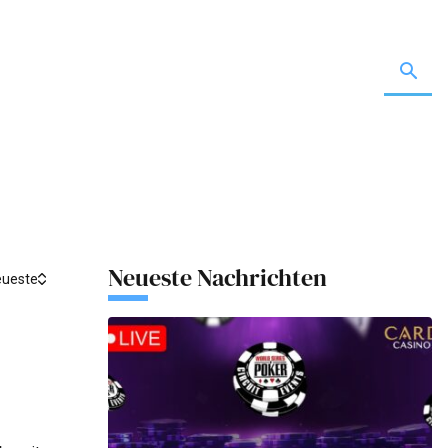
Neueste Nachrichten
eueste