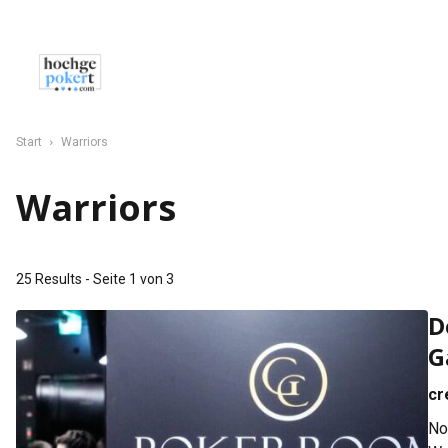
NEWS
POKER
CASINO
SPORT
C
Start
Warriors
Warriors
25 Results - Seite 1 von 3
D
G
cr
No