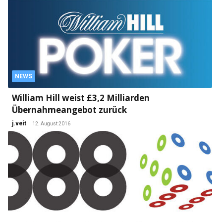
NEWS
William Hill weist £3,2 Milliarden
Übernahmeangebot zurück
j.veit
12. August 2016