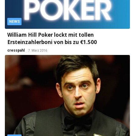
NEWS
William Hill Poker lockt mit tollen
Ersteinzahlerboni von bis zu €1.500
cresspahl
7. März 2016