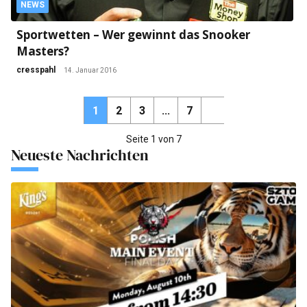
NEWS
Sportwetten – Wer gewinnt das Snooker
Masters?
cresspahl
14. Januar 2016
1
2
3
...
7
Seite 1 von 7
Neueste Nachrichten