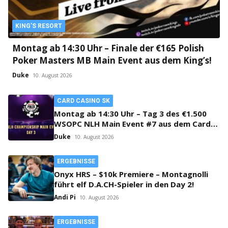
KING'S RESORT
Montag ab 14:30 Uhr – Finale der €165 Polish
Poker Masters MB Main Event aus dem King’s!
Duke
10. August 2026
CARD CASINO SK
Montag ab 14:30 Uhr – Tag 3 des €1.500
WSOPC NLH Main Event #7 aus dem Card
Casino SK!
Duke
10. August 2026
ERGEBNISSE
Onyx HRS – $10k Premiere – Montagnolli
führt elf D.A.CH-Spieler in den Day 2!
Andi Pi
10. August 2026
ERGEBNISSE