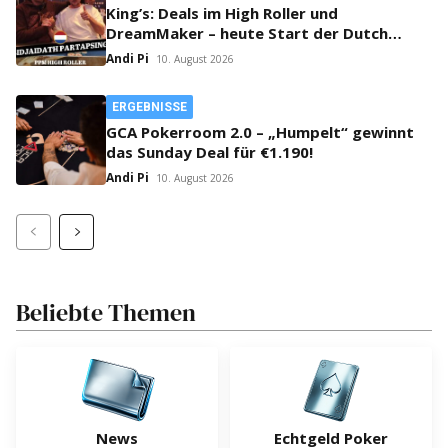
King’s: Deals im High Roller und
DreamMaker – heute Start der Dutch
Classics
Andi Pi
10. August 2026
ERGEBNISSE
GCA Pokerroom 2.0 – „Humpelt“ gewinnt
das Sunday Deal für €1.190!
Andi Pi
10. August 2026
Beliebte Themen
News
Echtgeld Poker