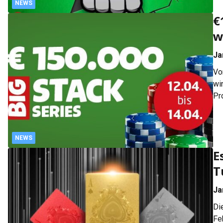
NEWS
€
w
Ja
Vo
wi
Pr
st
der
NEWS
E
T
Ja
Di
Fe