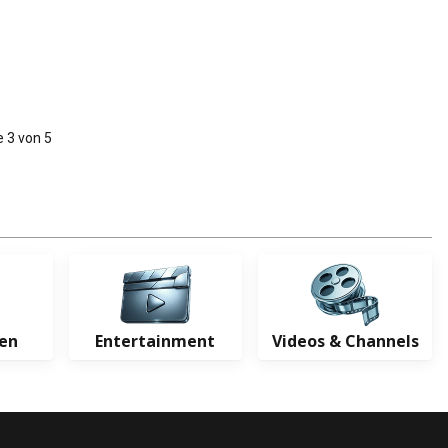
rd dann
e 3 von 5
en
Entertainment
Videos & Channels