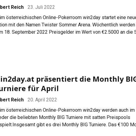
bert Reich
23. Juli 2022
im österreichischen Online-Pokerroom win2day startet eine neu
tion mit den Namen Twister Sommer Arena. Wöchentlich werden
m 18. September 2022 Preisgelder im Wert von €2.5000 an die S
sgeschüttet.Die €2.500 werden jede Woche bei den Twister Are
rnieren ausgespielt und für die Turniere ist ein spezielles Ticket 
 das Ticket zu bekommen, musst du […]
in2day.at präsentiert die Monthly BI
urniere für April
bert Reich
20. April 2022
im österreichischen Online-Pokerroom win2day werden auch im 
eder die beliebten Monthly BIG Turniere mit satten Preispools
spielt.Insgesamt gibt es drei Monthly BIG Turniere. Das €100 Mo
G findet am 16. April um 19 Uhr statt und bietet einen garantierten