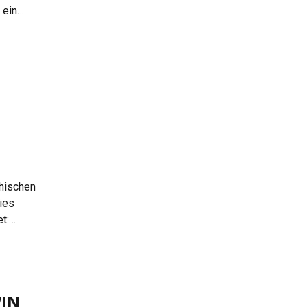
 ein
en 6
IG MTTs
hischen
ies
t:
nicht
ember
WIN