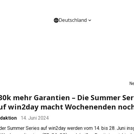
Deutschland
HANNEL
ÜBER UNS
N
30k mehr Garantien – Die Summer Ser
uf win2day macht Wochenenden noc
eißer!
daktion
14. Juni 2024
 der Summer Series auf win2day werden vom 14. bis 28. Juni in