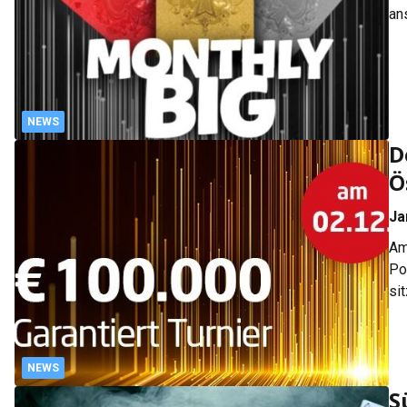
an
Mo
Po
ve
NEWS
D
Ö
Ja
Am
Po
si
€1
al
gar
NEWS
S