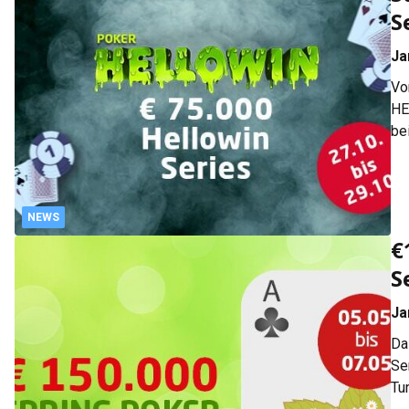
S
Ja
Vo
HE
be
Po
sc
[…]
NEWS
€
S
Ja
Da
Se
Tur