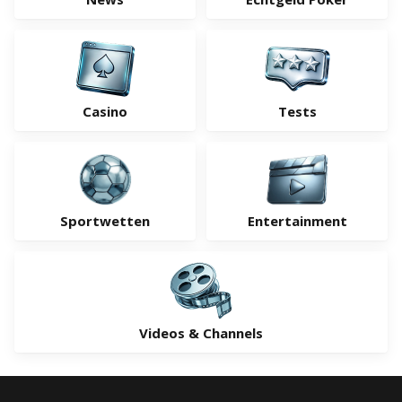
Casino
Tests
Sportwetten
Entertainment
Videos & Channels