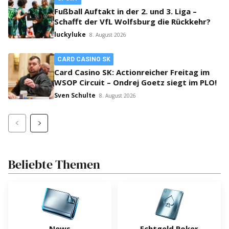
Fußball Auftakt in der 2. und 3. Liga –
Schafft der VfL Wolfsburg die Rückkehr?
luckyluke
8. August 2026
CARD CASINO SK
Card Casino SK: Actionreicher Freitag im
WSOP Circuit – Ondrej Goetz siegt im PLO!
Sven Schulte
8. August 2026
Beliebte Themen
News
Echtgeld Poker