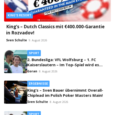
KING'S RESORT
King’s – Dutch Classics mit €400.000-Garantie
in Rozvadov!
Sven Schulte
9. August 2026
SPORT
2. Bundesliga: VFL Wolfsburg – 1. FC
Kaiserslautern – Im Top-Spiel wird es
klingeln!
Goran
8. August 2026
ERGEBNISSE
King’s – Sven Bauer übernimmt Overall-
Chiplead im Polish Poker Masters Main!
Sven Schulte
8. August 2026
SPORT