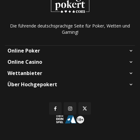
Die führende deutschsprachige Seite für Poker, Wetten und
Gaming!
Online Poker
Online Casino
Wettanbieter
Über Hochgepokert