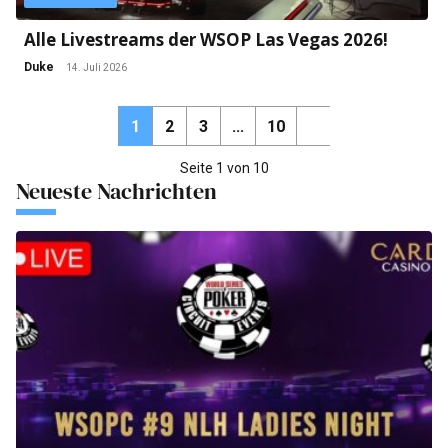
Alle Livestreams der WSOP Las Vegas 2026!
Duke
14. Juli 2026
1
2
3
...
10
Seite 1 von 10
Neueste Nachrichten