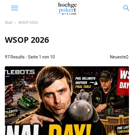
Start
WSOP 2026
WSOP 2026
97 Results - Seite 1 von 10
Neueste