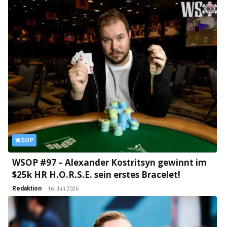
WSOP
WSOP #97 – Alexander Kostritsyn gewinnt im
$25k HR H.O.R.S.E. sein erstes Bracelet!
Redaktion
16. Juli 2026