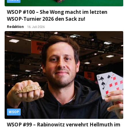
WSOP #100 – She Wong macht im letzten
WSOP-Turnier 2026 den Sack zu!
Redaktion
16. Juli 2026
WSOP
WSOP #99 – Rabinowitz verwehrt Hellmuth im