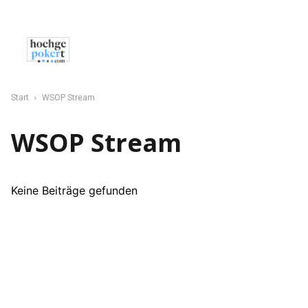
NEWS
POKER
CASINO
SPORT
C
Start
WSOP Stream
WSOP Stream
Keine Beiträge gefunden