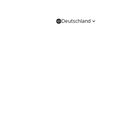
Deutschland
HANNEL
ÜBER UNS