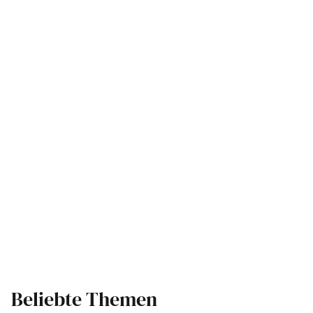
Beliebte Themen