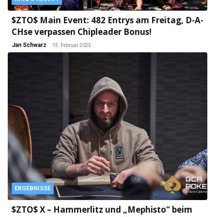
$ZTO$ Main Event: 482 Entrys am Freitag, D-A-
CHse verpassen Chipleader Bonus!
Jan Schwarz
15. Februar 2025
ERGEBNISSE
$ZTO$ X – Hammerlitz und „Mephisto“ beim