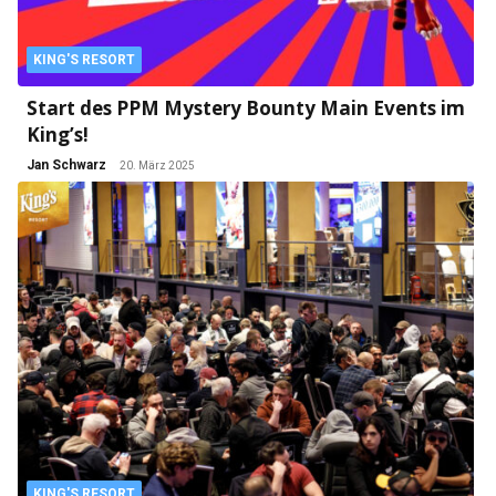
KING'S RESORT
Start des PPM Mystery Bounty Main Events im
King’s!
Jan Schwarz
20. März 2025
KING'S RESORT