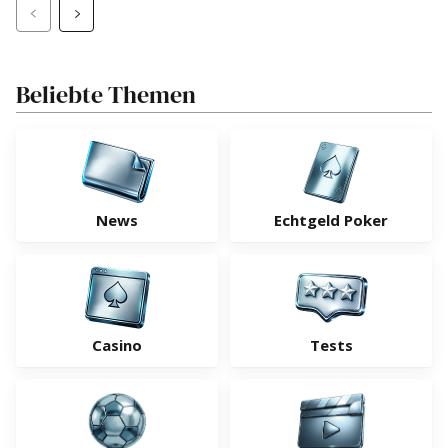
Beliebte Themen
News
Echtgeld Poker
Casino
Tests