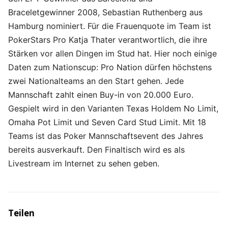
Braceletgewinner 2008, Sebastian Ruthenberg aus
Hamburg nominiert. Für die Frauenquote im Team ist
PokerStars Pro Katja Thater verantwortlich, die ihre
Stärken vor allen Dingen im Stud hat. Hier noch einige
Daten zum Nationscup: Pro Nation dürfen höchstens
zwei Nationalteams an den Start gehen. Jede
Mannschaft zahlt einen Buy-in von 20.000 Euro.
Gespielt wird in den Varianten Texas Holdem No Limit,
Omaha Pot Limit und Seven Card Stud Limit. Mit 18
Teams ist das Poker Mannschaftsevent des Jahres
bereits ausverkauft. Den Finaltisch wird es als
Livestream im Internet zu sehen geben.
Teilen