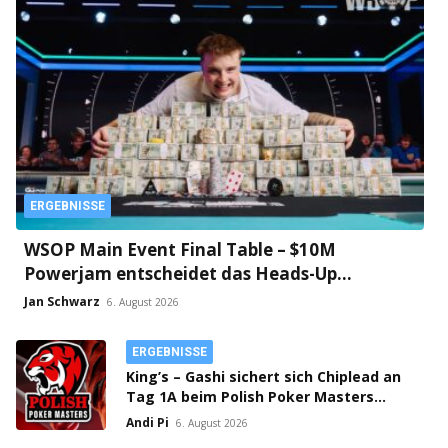
ERGEBNISSE
WSOP Main Event Final Table – $10M
Powerjam entscheidet das Heads-Up
zwischen Jumalon und Saaskilahti!
Jan Schwarz
6. August 2026
ERGEBNISSE
King’s – Gashi sichert sich Chiplead an
Tag 1A beim Polish Poker Masters
Mystery Bounty!
Andi Pi
6. August 2026