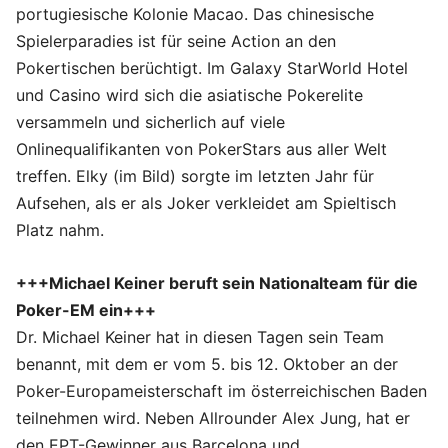
portugiesische Kolonie Macao. Das chinesische
Spielerparadies ist für seine Action an den
Pokertischen berüchtigt. Im Galaxy StarWorld Hotel
und Casino wird sich die asiatische Pokerelite
versammeln und sicherlich auf viele
Onlinequalifikanten von PokerStars aus aller Welt
treffen. Elky (im Bild) sorgte im letzten Jahr für
Aufsehen, als er als Joker verkleidet am Spieltisch
Platz nahm.
+++Michael Keiner beruft sein Nationalteam für die
Poker-EM ein+++
Dr. Michael Keiner hat in diesen Tagen sein Team
benannt, mit dem er vom 5. bis 12. Oktober an der
Poker-Europameisterschaft im österreichischen Baden
teilnehmen wird. Neben Allrounder Alex Jung, hat er
den EPT-Gewinner aus Barcelona und