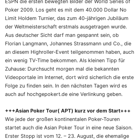
ESPN die ersten bewegten Bilder der World Series of
Poker 2009. Los geht es mit dem 40.000 Dollar No
Limit Holdem Turnier, das zum 40-jährigen Jubiläum
der Weltmeisterschaft erstmals ausgetragen wurde.
Aus deutscher Sicht darf man gespannt sein, ob
Florian Langmann, Johannes Strassmann und Co., die
an diesem Highroller-Event teilgenommen haben, auch
ein wenig TV-Time bekommen. Als kleinen Tipp für
Zuhause: Durchsucht morgen mal die bekannten
Videoportale im Internet, dort wird sicherlich die erste
Folge zu finden sein. In den nächsten Tagen wird es
auch auf hochgepokert.de eine Verlinkung geben.
+++Asian Poker Tour( APT) kurz vor dem Start+++
Wie jede der großen kontinentalen Poker-Touren
startet auch die Asian Poker Tour in eine neue Saison.
Erster Stopp ist vom 12. – 23. August, die ehemalige