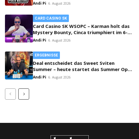
Bounty!
Andi Pi
6. August 2026
CARD CASINO SK
Card Casino SK WSOPC – Karman holt das
Mystery Bounty, Cinca triumphiert im 6-
Max!
Andi Pi
6. August 2026
ERGEBNISSE
Deal entscheidet das Sweet Sviten
Summer – heute startet das Summer Open
Bounty!
Andi Pi
6. August 2026