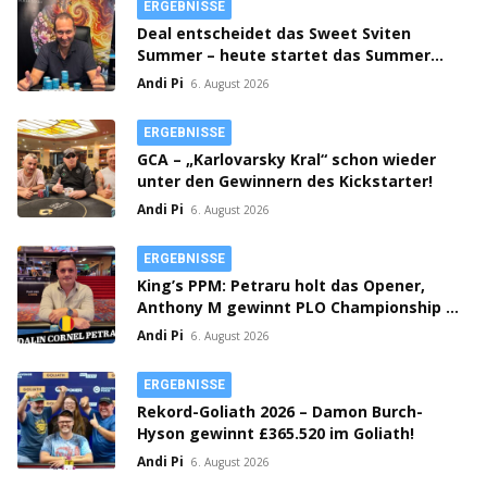
ERGEBNISSE
Deal entscheidet das Sweet Sviten
Summer – heute startet das Summer
Open Bounty!
Andi Pi
6. August 2026
ERGEBNISSE
GCA – „Karlovarsky Kral“ schon wieder
unter den Gewinnern des Kickstarter!
Andi Pi
6. August 2026
ERGEBNISSE
King’s PPM: Petraru holt das Opener,
Anthony M gewinnt PLO Championship –
Prag spielt Flight 1C Million Crown!
Andi Pi
6. August 2026
ERGEBNISSE
Rekord-Goliath 2026 – Damon Burch-
Hyson gewinnt £365.520 im Goliath!
Andi Pi
6. August 2026