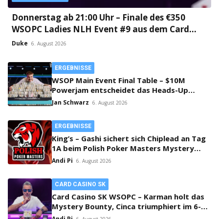
Donnerstag ab 21:00 Uhr – Finale des €350
WSOPC Ladies NLH Event #9 aus dem Card
Casino SK!
Duke
6. August 2026
ERGEBNISSE
WSOP Main Event Final Table – $10M
Powerjam entscheidet das Heads-Up
zwischen Jumalon und Saaskilahti!
Jan Schwarz
6. August 2026
ERGEBNISSE
King’s – Gashi sichert sich Chiplead an Tag
1A beim Polish Poker Masters Mystery
Bounty!
Andi Pi
6. August 2026
CARD CASINO SK
Card Casino SK WSOPC – Karman holt das
Mystery Bounty, Cinca triumphiert im 6-
Max!
Andi Pi
6. August 2026