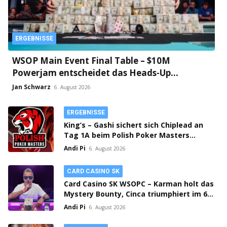
ERGEBNISSE
WSOP Main Event Final Table – $10M
Powerjam entscheidet das Heads-Up
zwischen Jumalon und Saaskilahti!
Jan Schwarz
6. August 2026
ERGEBNISSE
King’s – Gashi sichert sich Chiplead an
Tag 1A beim Polish Poker Masters
Mystery Bounty!
Andi Pi
6. August 2026
CARD CASINO SK
Card Casino SK WSOPC – Karman holt das
Mystery Bounty, Cinca triumphiert im 6-
Max!
Andi Pi
6. August 2026