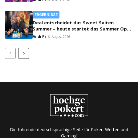
ERGEBNISSE
Deal entscheidet das Sweet Sviten
Summer – heute startet das Summer Open
Bounty!
Andi Pi
6. August 2026
Die führende deutschsprachige Seite für Poker, Wetten und
Gaming!