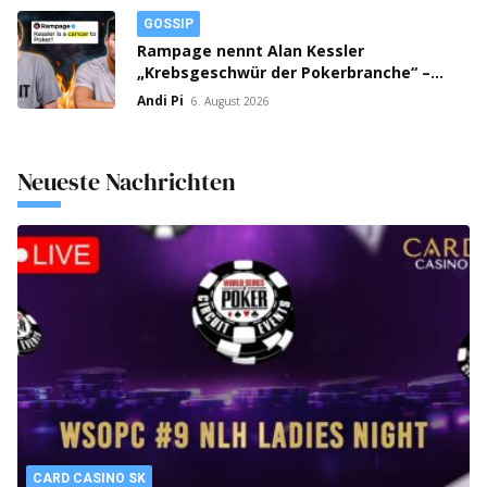
GOSSIP
Rampage nennt Alan Kessler
„Krebsgeschwür der Pokerbranche“ –
Streit auf X eskaliert!
Andi Pi
6. August 2026
Neueste Nachrichten
CARD CASINO SK