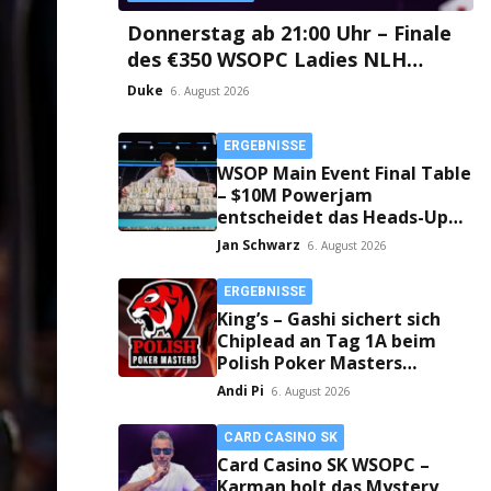
Donnerstag ab 21:00 Uhr – Finale
des €350 WSOPC Ladies NLH
Event #9 aus dem Card Casino SK!
Duke
6. August 2026
ERGEBNISSE
WSOP Main Event Final Table
– $10M Powerjam
entscheidet das Heads-Up
zwischen Jumalon und
Jan Schwarz
6. August 2026
Saaskilahti!
ERGEBNISSE
King’s – Gashi sichert sich
Chiplead an Tag 1A beim
Polish Poker Masters
Mystery Bounty!
Andi Pi
6. August 2026
CARD CASINO SK
Card Casino SK WSOPC –
Karman holt das Mystery