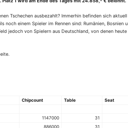
. Platz 1 wird am Ende des Tages mit 24.858,- € belohnt.
benen Tschechen ausbezahlt? Immerhin befinden sich aktuell
eils noch einem Spieler im Rennen sind: Rumänien, Bosnien 
eld jedoch von Spielern aus Deutschland, von denen heute
eite.
Chipcount
Table
Seat
1147000
31
886000
31