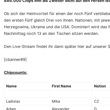
886.000 Chips ihm als Zweiter dicht auf den Fersen ist
Ob sich der Heimvorteil für einen der noch Fünf verblie
den ersten Fünf gleich Drei von ihnen. Nationen, mit jew
Herzegowina, Ukraine und die USA. Dominiert wird das F
Nachmittag noch 13 an den Tischen sitzen werden.
Den Live-Stream findet ihr dann später hier auf unserer S
[cbanner#9]
Chipcounts:
Name
First Name
Nation
Ladislav
Mika
CZ
Adam
Alexander
D