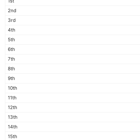
1st
2nd
3rd
4th
5th
6th
7th
8th
9th
10th
11th
12th
13th
14th
15th