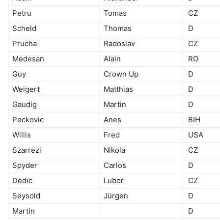
Petru
Tomas
CZ
Scheld
Thomas
D
Prucha
Radoslav
CZ
Medesan
Alain
RO
Guy
Crown Up
D
Weigert
Matthias
D
Gaudig
Martin
D
Peckovic
Anes
BIH
Willis
Fred
USA
Szarrezi
Nikola
CZ
Spyder
Carlos
D
Dedic
Lubor
CZ
Seysold
Jürgen
D
Martin
D