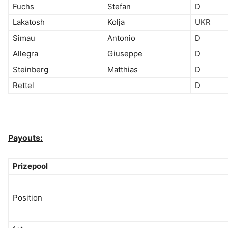
Fuchs
Stefan
D
Lakatosh
Kolja
UKR
Simau
Antonio
D
Allegra
Giuseppe
D
Steinberg
Matthias
D
Rettel
D
Payouts:
Prizepool
Position