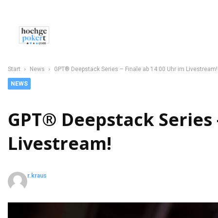
NEWS
POKER
CASINO
SPORT
C
Start
News
GPT® Deepstack Series – Finale ab 14:00 Uhr im Livestream!
NEWS
GPT® Deepstack Series –
Livestream!
r.kraus