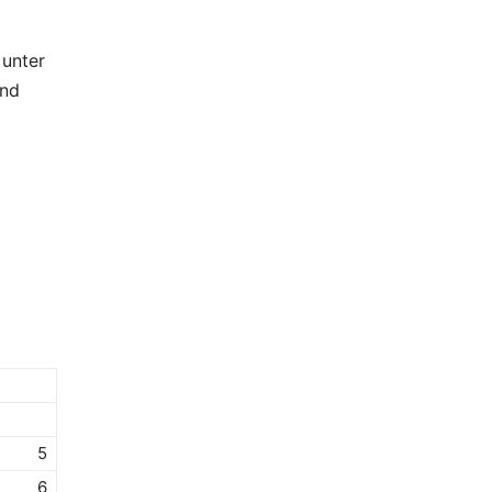
 unter
und
5
6