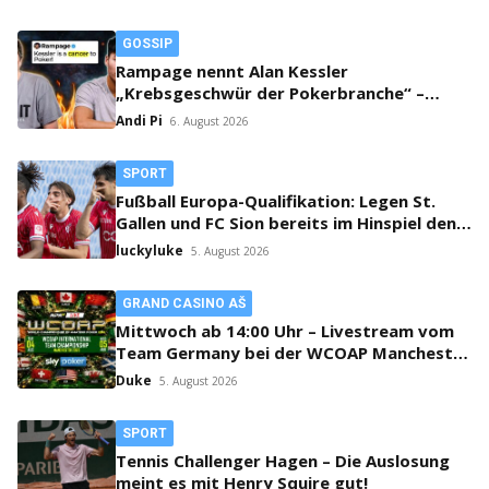
GOSSIP
Rampage nennt Alan Kessler
„Krebsgeschwür der Pokerbranche“ –
Streit auf X eskaliert!
Andi Pi
6. August 2026
SPORT
Fußball Europa-Qualifikation: Legen St.
Gallen und FC Sion bereits im Hinspiel den
Grundstein fürs Weiterkommen?
luckyluke
5. August 2026
GRAND CASINO AŠ
Mittwoch ab 14:00 Uhr – Livestream vom
Team Germany bei der WCOAP Manchester
2026!
Duke
5. August 2026
SPORT
Tennis Challenger Hagen – Die Auslosung
meint es mit Henry Squire gut!