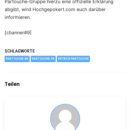
Partouche-Gruppe hierzu eine offizielle Erklärung
abgibt, wird Hochgepokert.com euch darüber
informieren.
[cbanner#9]
SCHLAGWORTE
PARTOUCHE.BE
PARTOUCHE.FR
PATRICK PARTOUCHE
Teilen