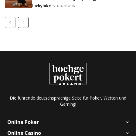
luckyluke
5. August 2026
Die führende deutschsprachige Seite für Poker, Wetten und
Gaming!
Online Poker
Online Casino