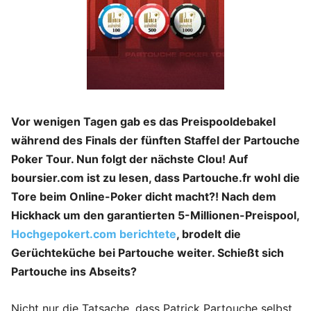
Vor wenigen Tagen gab es das Preispooldebakel
während des Finals der fünften Staffel der Partouche
Poker Tour. Nun folgt der nächste Clou! Auf
boursier.com ist zu lesen, dass Partouche.fr wohl die
Tore beim Online-Poker dicht macht?! Nach dem
Hickhack um den garantierten 5-Millionen-Preispool,
Hochgepokert.com berichtete
, brodelt die
Gerüchteküche bei Partouche weiter. Schießt sich
Partouche ins Abseits?
Nicht nur die Tatsache, dass Patrick Partouche selbst