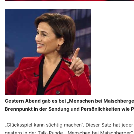
Gestern Abend gab es bei „Menschen bei Maischberger
Brennpunkt in der Sendung und Persönlichkeiten wie 
„Glücksspiel kann süchtig machen“. Dieser Satz hat jed
gestern in der Talk-Runde „Menschen bei Maischberger“ 