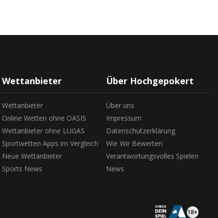
Wettanbieter
Über Hochgepokert
Wettanbieter
Über uns
Online Wetten ohne OASIS
Impressum
Wettanbieter ohne LUGAS
Datenschutzerklärung
Sportwetten Apps im Vergleich
Wie Wir Bewerten
Neue Wettanbieter
Verantwortungsvolles Spielen
Sports News
News