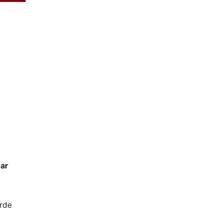
war
urde