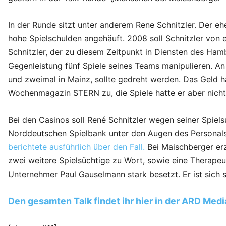
In der Runde sitzt unter anderem Rene Schnitzler. Der ehe
hohe Spielschulden angehäuft. 2008 soll Schnitzler vo
Schnitzler, der zu diesem Zeitpunkt in Diensten des Hambu
Gegenleistung fünf Spiele seines Teams manipulieren. 
und zweimal in Mainz, sollte gedreht werden. Das Geld
Wochenmagazin STERN zu, die Spiele hatte er aber nicht 
Bei den Casinos soll René Schnitzler wegen seiner Spiel
Norddeutschen Spielbank unter den Augen des Personals
berichtete ausführlich über den Fall.
Bei Maischberger er
zwei weitere Spielsüchtige zu Wort, sowie eine Therapeu
Unternehmer Paul Gauselmann stark besetzt. Er ist sich sic
Den gesamten Talk findet ihr hier in der ARD Medi