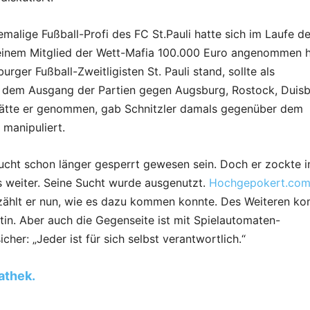
malige Fußball-Profi des FC St.Pauli hatte sich im Laufe de
n einem Mitglied der Wett-Mafia 100.000 Euro angenommen 
rger Fußball-Zweitligisten St. Pauli stand, sollte als
An dem Ausgang der Partien gegen Augsburg, Rostock, Duis
 hätte er genommen, gab Schnitzler damals gegenüber dem
manipuliert.
sucht schon länger gesperrt gewesen sein. Doch er zockte i
 weiter. Seine Sucht wurde ausgenutzt.
Hochgepokert.co
zählt er nun, wie es dazu kommen konnte. Des Weiteren k
tin. Aber auch die Gegenseite ist mit Spielautomaten-
her: „Jeder ist für sich selbst verantwortlich.“
athek.