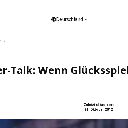
Deutschland
HANNEL
ÜBER UNS
wird
r-Talk: Wenn Glücksspie
Zuletzt aktualisiert
24. Oktober 2012