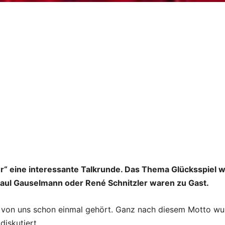
“ eine interessante Talkrunde. Das Thema Glücksspiel 
Paul Gauselmann oder René Schnitzler waren zu Gast.
er von uns schon einmal gehört. Ganz nach diesem Motto w
diskutiert.