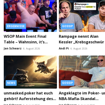
ERGEBNISSE
GOSSIP
WSOP Main Event Final
Rampage nennt Alan
Table – Wahnsinn, it’s
Kessler „Krebsgeschwür
Mueller Time! Millionen-
Pokerbranche“ – Streit 
Jan Schwarz
Andi Pi
6. August 2026
6. August 2026
Drama und die finnische
X eskaliert!
Faust an Tag 2!
NEWS
GOSSIP
unmasked.poker hat euch
Angeklagte im Poker- u
gehört! Auferstehung des
NBA-Mafia-Skandal
deutschen Online Poker
plädieren auf schuldig!