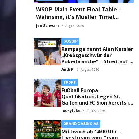
WSOP Main Event Final Table –
Wahnsinn, it’s Mueller Time!
Millionen-Drama und die finnische
Jan Schwarz
6. August 2026
Faust an Tag 2!
GOSSIP
Rampage nennt Alan Kessler
„Krebsgeschwür der
Pokerbranche“ – Streit auf X
eskaliert!
Andi Pi
6. August 2026
SPORT
Fußball Europa-
Qualifikation: Legen St.
Gallen und FC Sion bereits im
Hinspiel den Grundstein fürs
luckyluke
5. August 2026
Weiterkommen?
GRAND CASINO AŠ
Mittwoch ab 14:00 Uhr –
Livestream vom Team