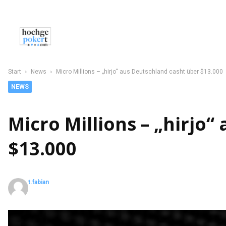
NEWS
POKER
CASINO
SPORT
C
Start
News
Micro Millions – „hirjo“ aus Deutschland casht über $13.000
NEWS
Micro Millions – „hirjo
$13.000
t.fabian