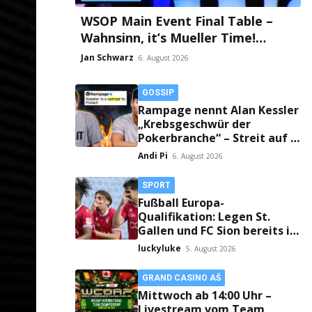
WSOP Main Event Final Table –
Wahnsinn, it’s Mueller Time!
Millionen-Drama und die finnische
Jan Schwarz
6. August 2026
Faust an Tag 2!
GOSSIP
Rampage nennt Alan Kessler
„Krebsgeschwür der
Pokerbranche“ – Streit auf X
eskaliert!
Andi Pi
6. August 2026
SPORT
Fußball Europa-
Qualifikation: Legen St.
Gallen und FC Sion bereits im
Hinspiel den Grundstein fürs
luckyluke
5. August 2026
Weiterkommen?
GRAND CASINO AŠ
Mittwoch ab 14:00 Uhr –
Livestream vom Team