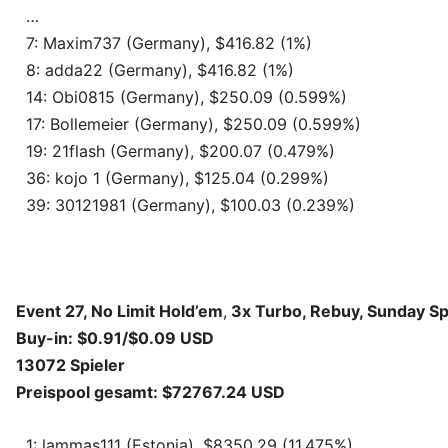
…
7: Maxim737 (Germany), $416.82 (1%)
8: adda22 (Germany), $416.82 (1%)
14: Obi0815 (Germany), $250.09 (0.599%)
17: Bollemeier (Germany), $250.09 (0.599%)
19: 21flash (Germany), $200.07 (0.479%)
36: kojo 1 (Germany), $125.04 (0.299%)
39: 30121981 (Germany), $100.03 (0.239%)
Event 27, No Limit Hold’em
,
3x Turbo, Rebuy, Sunday Spa
Buy-in: $0.91/$0.09 USD
13072 Spieler
Preispool gesamt: $72767.24 USD
1: lammas111 (Estonia), $8350.29 (11.475%)