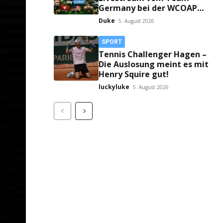
Germany bei der WCOAP
Manchester 2026!
Duke
5. August 2026
SPORT
Tennis Challenger Hagen –
Die Auslosung meint es mit
Henry Squire gut!
luckyluke
5. August 2026