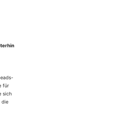
iterhin
Heads-
 für
 sich
 die