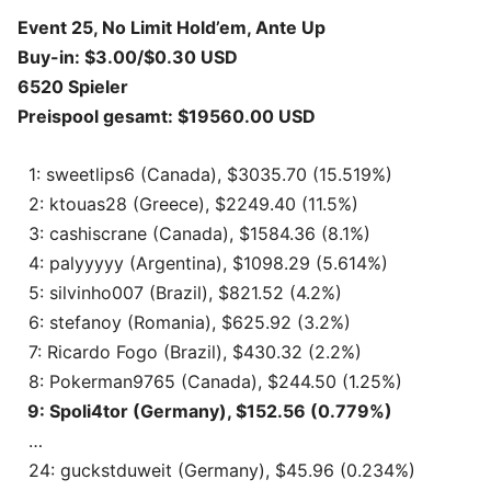
Event 25, No Limit Hold’em, Ante Up
Buy-in: $3.00/$0.30 USD
6520 Spieler
Preispool gesamt: $19560.00 USD
1: sweetlips6 (Canada), $3035.70 (15.519%)
2: ktouas28 (Greece), $2249.40 (11.5%)
3: cashiscrane (Canada), $1584.36 (8.1%)
4: palyyyyy (Argentina), $1098.29 (5.614%)
5: silvinho007 (Brazil), $821.52 (4.2%)
6: stefanoy (Romania), $625.92 (3.2%)
7: Ricardo Fogo (Brazil), $430.32 (2.2%)
8: Pokerman9765 (Canada), $244.50 (1.25%)
9: Spoli4tor (Germany), $152.56 (0.779%)
…
24: guckstduweit (Germany), $45.96 (0.234%)