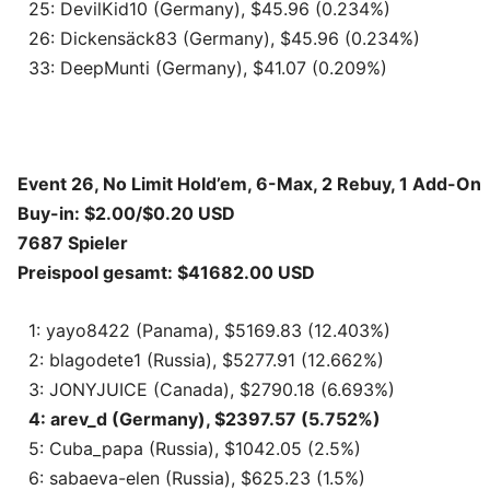
25: DevilKid10 (Germany), $45.96 (0.234%)
26: Dickensäck83 (Germany), $45.96 (0.234%)
33: DeepMunti (Germany), $41.07 (0.209%)
Event 26, No Limit Hold’em, 6-Max, 2 Rebuy, 1 Add-On
Buy-in: $2.00/$0.20 USD
7687 Spieler
Preispool gesamt: $41682.00 USD
1: yayo8422 (Panama), $5169.83 (12.403%)
2: blagodete1 (Russia), $5277.91 (12.662%)
3: JONYJUICE (Canada), $2790.18 (6.693%)
4: arev_d (Germany), $2397.57 (5.752%)
5: Cuba_papa (Russia), $1042.05 (2.5%)
6: sabaeva-elen (Russia), $625.23 (1.5%)