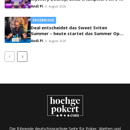
Max!
Andi Pi
6. August 2026
ERGEBNISSE
Deal entscheidet das Sweet Sviten
Summer – heute startet das Summer Open
Bounty!
Andi Pi
6. August 2026
Die führende deutschsprachige Seite für Poker, Wetten und