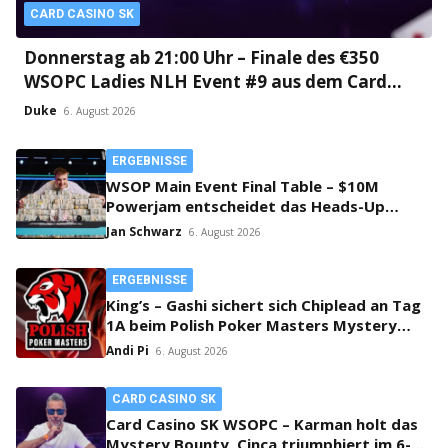
CARD CASINO SK
Donnerstag ab 21:00 Uhr – Finale des €350
WSOPC Ladies NLH Event #9 aus dem Card
Casino SK!
Duke
6. August 2026
ERGEBNISSE
WSOP Main Event Final Table – $10M
Powerjam entscheidet das Heads-Up
zwischen Jumalon und Saaskilahti!
Jan Schwarz
6. August 2026
ERGEBNISSE
King’s – Gashi sichert sich Chiplead an Tag
1A beim Polish Poker Masters Mystery
Bounty!
Andi Pi
6. August 2026
CARD CASINO SK
Card Casino SK WSOPC – Karman holt das
Mystery Bounty, Cinca triumphiert im 6-