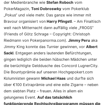
der Medienbranche wie
Stefan Roboch
vom
PokerMagazin,
Toni Dobroswky
vom Pokerklub
„Pokus“ und viele mehr. Das ganze wie immer mit
Bravour organisiert von
Harry Pfingstl
. – Am Finaltisch
weit nach Mitternacht dann auffällig viele „FROGS“
(Friends of Götz Schrage – Copyright: Christoph
Riedmann von Pokerpanorma.com).
Jimmy Peru
aka
Jimmy King konnte das Turnier gewinnen, vor
Albert
Sackl
. Entgegen anders lautenden Befürchtungen,
gingen lediglich die beiden hübschen Mädchen unter
die berüchtigte Gelddusche des Concord LugnerCity.
Die Bountyprämie auf unseren Hochgepokert.com
Kolumnisten gewann
Michael Haas
und durfte sich
über €100 Extraprämie und eine edle Zigarre – neben
dem siebten Platz – freuen. Alles in allem ein
gelungenes Event.
Auf das tatsächlich
funktionierende Rechtschreibprogramm müssen die