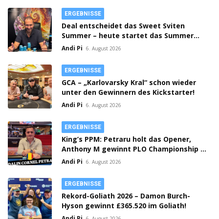
ERGEBNISSE
Deal entscheidet das Sweet Sviten
Summer – heute startet das Summer
Open Bounty!
Andi Pi
6. August 2026
ERGEBNISSE
GCA – „Karlovarsky Kral“ schon wieder
unter den Gewinnern des Kickstarter!
Andi Pi
6. August 2026
ERGEBNISSE
King’s PPM: Petraru holt das Opener,
Anthony M gewinnt PLO Championship –
Prag spielt Flight 1C Million Crown!
Andi Pi
6. August 2026
ERGEBNISSE
Rekord-Goliath 2026 – Damon Burch-
Hyson gewinnt £365.520 im Goliath!
Andi Pi
6. August 2026