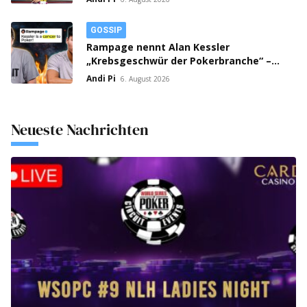
GOSSIP
Rampage nennt Alan Kessler
„Krebsgeschwür der Pokerbranche“ –
Streit auf X eskaliert!
Andi Pi
6. August 2026
Neueste Nachrichten