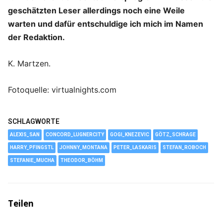
geschätzten Leser allerdings noch eine Weile
warten und dafür entschuldige ich mich im Namen
der Redaktion.
K. Martzen.
Fotoquelle: virtualnights.com
SCHLAGWORTE
ALEXIS_SAN
CONCORD_LUGNERCITY
GOGI_KNEZEVIC
GÖTZ_SCHRAGE
HARRY_PFINGSTL
JOHNNY_MONTANA
PETER_LASKARIS
STEFAN_ROBOCH
STEFANIE_MUCHA
THEODOR_BÖHM
Teilen