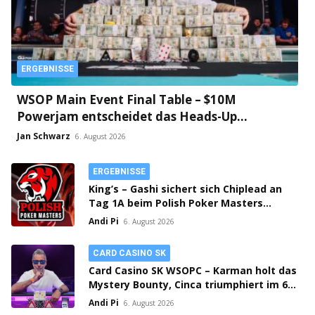
ERGEBNISSE
WSOP Main Event Final Table – $10M
Powerjam entscheidet das Heads-Up
zwischen Jumalon und Saaskilahti!
Jan Schwarz
6. August 2026
ERGEBNISSE
King’s – Gashi sichert sich Chiplead an
Tag 1A beim Polish Poker Masters
Mystery Bounty!
Andi Pi
6. August 2026
CARD CASINO SK
Card Casino SK WSOPC – Karman holt das
Mystery Bounty, Cinca triumphiert im 6-
Max!
Andi Pi
6. August 2026