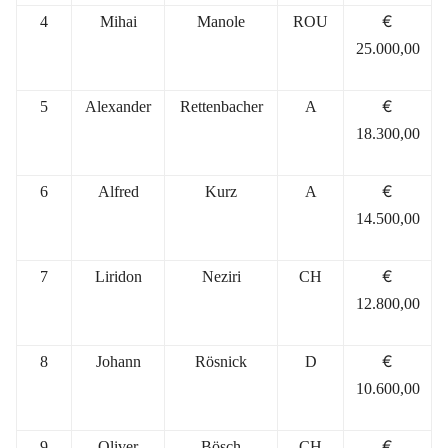
€
4
Mihai
Manole
ROU
25.000
,00
€
5
Alexander
Rettenbacher
A
18.300
,00
€
6
Alfred
Kurz
A
14.500,00
€
7
Liridon
Neziri
CH
12.800,00
€
8
J
ohann
Rösnick
D
10.600,00
€
9
Oliver
Bösch
CH