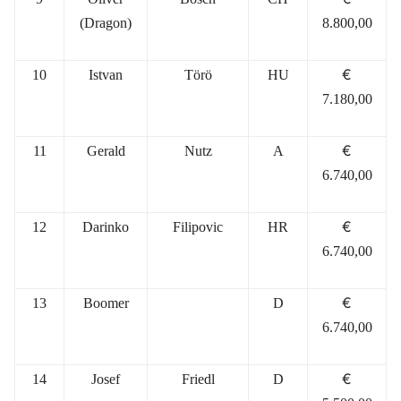
(Dragon)
8.800,00
€
10
Istvan
Törö
HU
7.180,00
€
11
Gerald
Nutz
A
6.740,00
€
12
Darinko
Filipovic
HR
6.740,00
€
13
Boomer
D
6.740,00
€
14
Josef
Friedl
D