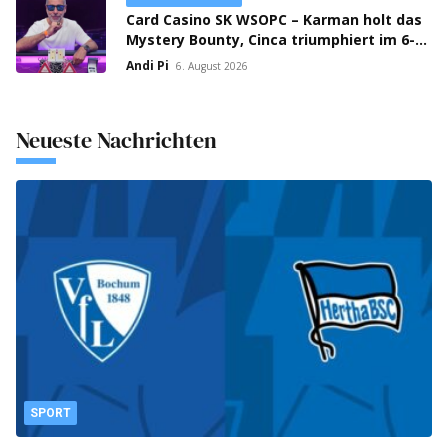
Card Casino SK WSOPC – Karman holt das
Mystery Bounty, Cinca triumphiert im 6-
Max!
Andi Pi
6. August 2026
Neueste Nachrichten
SPORT