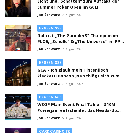
Licht und „Schatten“ zum Auftakt der
Summer Poker Open im GCLI!
Jan Schwarz
7. August 2026
ERGEBNISSE
Dula ist „The Gambler$“ Champion im
PLO5, „Schulle“ & „The Universe“ im PPM
SHR Finale!
Jan Schwarz
7. August 2026
ERGEBNISSE
GCA – Ich glaub mein Tintenfisch
kleckert! Banana Joe schlägt sich zum
Thursday 3k Sieg durch!
Jan Schwarz
7. August 2026
ERGEBNISSE
WSOP Main Event Final Table – $10M
Powerjam entscheidet das Heads-Up
zwischen Jumalon und Saaskilahti!
Jan Schwarz
6. August 2026
CARD CASINO SK