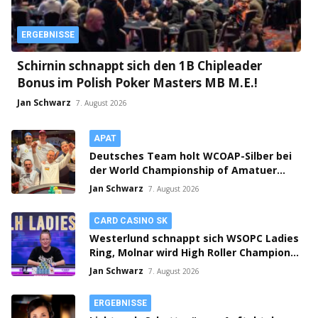
ERGEBNISSE
Schirnin schnappt sich den 1B Chipleader
Bonus im Polish Poker Masters MB M.E.!
Jan Schwarz
7. August 2026
APAT
Deutsches Team holt WCOAP-Silber bei
der World Championship of Amatuer
Poker
Jan Schwarz
7. August 2026
CARD CASINO SK
Westerlund schnappt sich WSOPC Ladies
Ring, Molnar wird High Roller Champion,
Main Event gestartet!
Jan Schwarz
7. August 2026
ERGEBNISSE