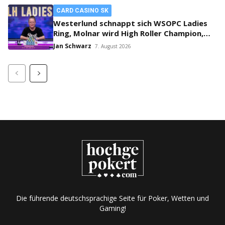
CARD CASINO SK
Westerlund schnappt sich WSOPC Ladies
Ring, Molnar wird High Roller Champion,
Main Event gestartet!
Jan Schwarz
7. August 2026
Die führende deutschsprachige Seite für Poker, Wetten und
Gaming!