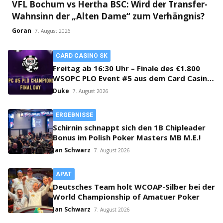
VFL Bochum vs Hertha BSC: Wird der Transfer-
Wahnsinn der „Alten Dame“ zum Verhängnis?
Goran
7. August 2026
CARD CASINO SK
Freitag ab 16:30 Uhr – Finale des €1.800
WSOPC PLO Event #5 aus dem Card Casino
SK!
Duke
7. August 2026
ERGEBNISSE
Schirnin schnappt sich den 1B Chipleader
Bonus im Polish Poker Masters MB M.E.!
Jan Schwarz
7. August 2026
APAT
Deutsches Team holt WCOAP-Silber bei der
World Championship of Amatuer Poker
Jan Schwarz
7. August 2026