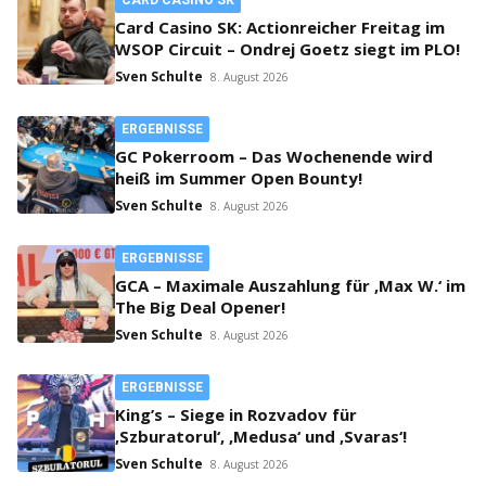
CARD CASINO SK
Card Casino SK: Actionreicher Freitag im
WSOP Circuit – Ondrej Goetz siegt im PLO!
Sven Schulte
8. August 2026
ERGEBNISSE
GC Pokerroom – Das Wochenende wird
heiß im Summer Open Bounty!
Sven Schulte
8. August 2026
ERGEBNISSE
GCA – Maximale Auszahlung für ‚Max W.‘ im
The Big Deal Opener!
Sven Schulte
8. August 2026
ERGEBNISSE
King’s – Siege in Rozvadov für
‚Szburatorul‘, ‚Medusa‘ und ‚Svaras‘!
Sven Schulte
8. August 2026