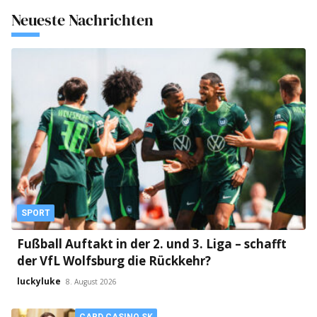
Neueste Nachrichten
SPORT
Fußball Auftakt in der 2. und 3. Liga – schafft
der VfL Wolfsburg die Rückkehr?
luckyluke
8. August 2026