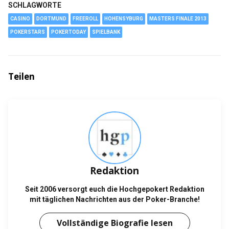
SCHLAGWORTE
CASINO
DORTMUND
FREEROLL
HOHENSYBURG
MASTERS FINALE 2013
POKERSTARS
POKERTODAY
SPIELBANK
Teilen
Redaktion
Seit 2006 versorgt euch die Hochgepokert Redaktion
mit täglichen Nachrichten aus der Poker-Branche!
Vollständige Biografie lesen