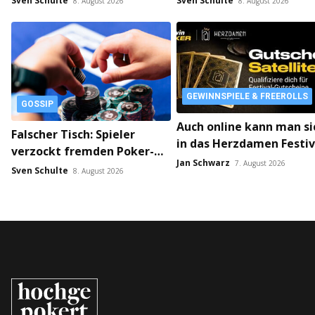
Sven Schulte
Sven Schulte
8. August 2026
8. August 2026
GEWINNSPIELE & FREEROLLS
GOSSIP
Auch online kann man si
Falscher Tisch: Spieler
in das Herzdamen Festiv
verzockt fremden Poker-
spielen – Gutschein-
Jan Schwarz
7. August 2026
Stack!
Sven Schulte
8. August 2026
Satellites laufen auf bw
Poker!