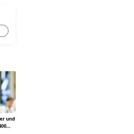
er und
400