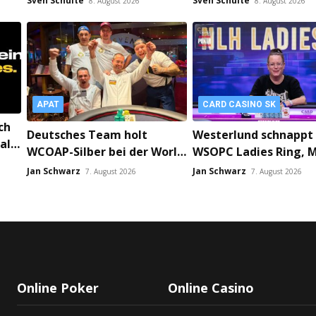
Sven Schulte
Sven Schulte
8. August 2026
8. August 2026
APAT
CARD CASINO SK
ch
Deutsches Team holt
Westerlund schnappt 
al
WCOAP-Silber bei der World
WSOPC Ladies Ring, 
Championship of Amatuer
wird High Roller Cha
Jan Schwarz
Jan Schwarz
7. August 2026
7. August 2026
in
Poker!
Main Event gestartet
Online Poker
Online Casino