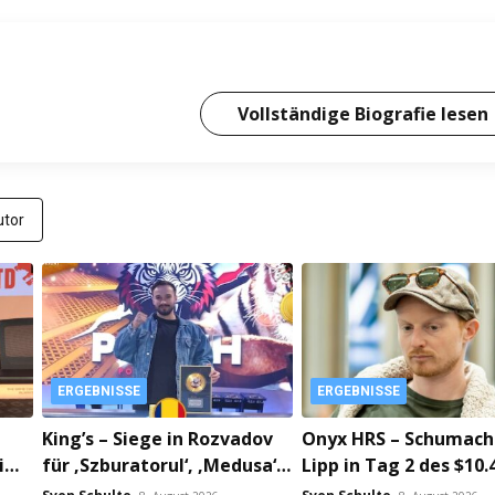
Vollständige Biografie lesen
tor
ERGEBNISSE
ERGEBNISSE
King’s – Siege in Rozvadov
Onyx HRS – Schumach
 im
für ‚Szburatorul‘, ‚Medusa‘
Lipp in Tag 2 des $10.
und ‚Svaras‘!
Premiere!