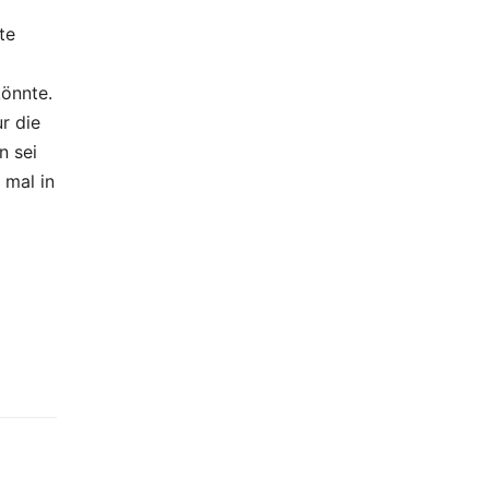
te
könnte.
r die
n sei
 mal in