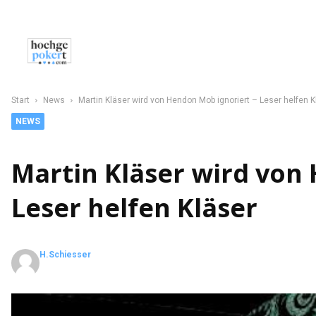
NEWS
POKER
CASINO
SPORT
C
Start
News
Martin Kläser wird von Hendon Mob ignoriert – Leser helfen K
NEWS
Martin Kläser wird von
Leser helfen Kläser
H.Schiesser