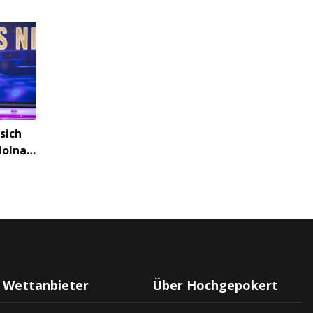
sich
Molnar
mpion,
!
Wettanbieter
Über Hochgepokert