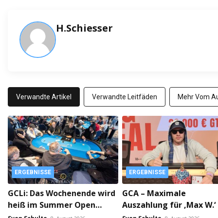
H.Schiesser
Verwandte Artikel
Verwandte Leitfäden
Mehr Vom Au
ERGEBNISSE
ERGEBNISSE
GCLi: Das Wochenende wird
GCA – Maximale
heiß im Summer Open
Auszahlung für ‚Max W.‘
Bounty!
The Big Deal Opener!