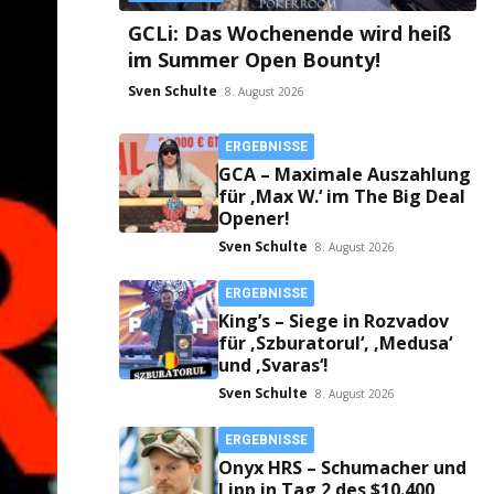
GCLi: Das Wochenende wird heiß
im Summer Open Bounty!
Sven Schulte
8. August 2026
ERGEBNISSE
GCA – Maximale Auszahlung
für ‚Max W.‘ im The Big Deal
Opener!
Sven Schulte
8. August 2026
ERGEBNISSE
King’s – Siege in Rozvadov
für ‚Szburatorul‘, ‚Medusa‘
und ‚Svaras‘!
Sven Schulte
8. August 2026
ERGEBNISSE
Onyx HRS – Schumacher und
Lipp in Tag 2 des $10.400