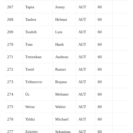
267
Tapia
Jonny
AUT
60
268
Tauber
Helmut
AUT
60
269
Toubib
Luis
AUT
60
270
Tran
Hanh
AUT
60
271
Tretenhan
Andreas
AUT
60
272
Trettl
Rainer
AUT
60
273
Trifunovic
Bojana
AUT
60
274
Üc
Mehmet
AUT
60
275
Weisz
Walter
AUT
60
276
Yildiz
Michael
AUT
60
277
Zeletler
Sebastian
AUT
60