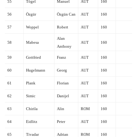
55
Tögel
Manuel
AUT
160
56
Özgür
Özgün Can
AUT
160
57
Woppel
Robert
AUT
160
Alan
58
Mabesa
AUT
160
Anthony
59
Gottfried
Franz
AUT
160
60
Hugelmann
Georg
AUT
160
61
Plank
Florian
AUT
160
62
Simic
Danijel
AUT
160
63
Chirila
Alin
ROM
160
64
Eidlitz
Peter
AUT
160
65
Tivadar
Adrian
ROM
160