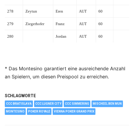
278
Zeytun
Eren
AUT
60
279
Ziegerhofer
Franz
AUT
60
280
Jordan
AUT
60
* Das Montesino garantiert eine ausreichende Anzahl
an Spielern, um diesen Preispool zu erreichen.
SCHLAGWORTE
CCC BRATISLAVA
CCC LUGNER CITY
CCC SIMMERING
MISCHEEL BEN MUN
MONTESINO
POKER ROYALE
VIENNA POKER GRAND PRIX