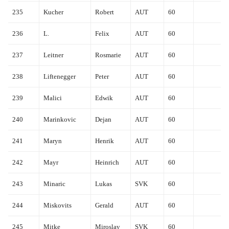
235
Kucher
Robert
AUT
60
236
L.
Felix
AUT
60
237
Leitner
Rosmarie
AUT
60
238
Liftenegger
Peter
AUT
60
239
Malici
Edwik
AUT
60
240
Marinkovic
Dejan
AUT
60
241
Maryn
Henrik
AUT
60
242
Mayr
Heinrich
AUT
60
243
Minaric
Lukas
SVK
60
244
Miskovits
Gerald
AUT
60
245
Mitke
Miroslav
SVK
60