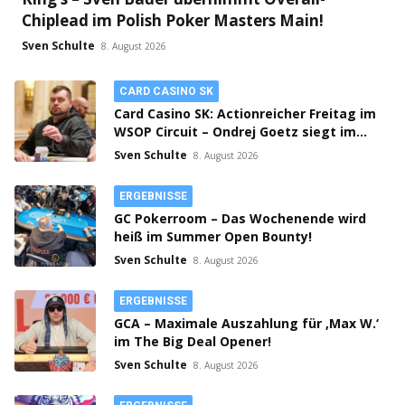
Chiplead im Polish Poker Masters Main!
Sven Schulte
8. August 2026
CARD CASINO SK
Card Casino SK: Actionreicher Freitag im
WSOP Circuit – Ondrej Goetz siegt im
PLO!
Sven Schulte
8. August 2026
ERGEBNISSE
GC Pokerroom – Das Wochenende wird
heiß im Summer Open Bounty!
Sven Schulte
8. August 2026
ERGEBNISSE
GCA – Maximale Auszahlung für ‚Max W.‘
im The Big Deal Opener!
Sven Schulte
8. August 2026