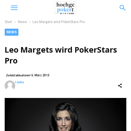
Start
News
Leo Margets wird PokerStars Pro
NEWS
Leo Margets wird PokerStars
Pro
Zuletzt aktualisiert
6. März 2013
t.falke