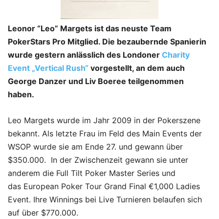
Leonor “Leo” Margets ist das neuste Team
PokerStars Pro Mitglied. Die bezaubernde Spanierin
wurde gestern anlässlich des Londoner
Charity
Event „Vertical Rush“
vorgestellt, an dem auch
George Danzer und Liv Boeree teilgenommen
haben.
Leo Margets wurde im Jahr 2009 in der Pokerszene
bekannt. Als letzte Frau im Feld des Main Events der
WSOP wurde sie am Ende 27. und gewann über
$350.000. In der Zwischenzeit gewann sie unter
anderem die Full Tilt Poker Master Series und
das European Poker Tour Grand Final €1,000 Ladies
Event. Ihre Winnings bei Live Turnieren belaufen sich
auf über $770.000.