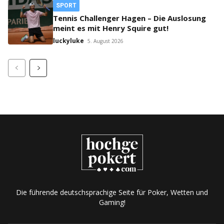
SPORT
Tennis Challenger Hagen – Die Auslosung
meint es mit Henry Squire gut!
luckyluke
5. August 2026
Die führende deutschsprachige Seite für Poker, Wetten und
Gaming!