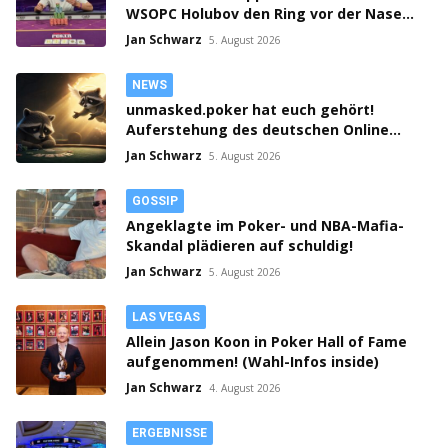
WSOPC Holubov den Ring vor der Nase
weg! 3-fach Action in Samorin!
Jan Schwarz
5. August 2026
NEWS
unmasked.poker hat euch gehört!
Auferstehung des deutschen Online
Poker Rooms?!
Jan Schwarz
5. August 2026
GOSSIP
Angeklagte im Poker- und NBA-Mafia-
Skandal plädieren auf schuldig!
Jan Schwarz
5. August 2026
LAS VEGAS
Allein Jason Koon in Poker Hall of Fame
aufgenommen! (Wahl-Infos inside)
Jan Schwarz
4. August 2026
ERGEBNISSE