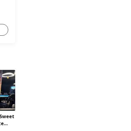
 Sweet
te
Open