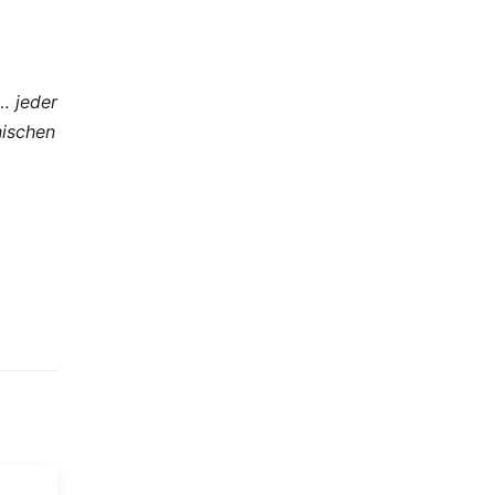
… jeder
nischen