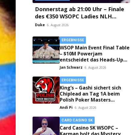
Donnerstag ab 21:00 Uhr – Finale
des €350 WSOPC Ladies NLH
Event #9 aus dem Card Casino SK!
Duke
6. August 2026
ERGEBNISSE
WSOP Main Event Final Table
– $10M Powerjam
entscheidet das Heads-Up
zwischen Jumalon und
Jan Schwarz
6. August 2026
Saaskilahti!
ERGEBNISSE
King’s – Gashi sichert sich
Chiplead an Tag 1A beim
Polish Poker Masters
Mystery Bounty!
Andi Pi
6. August 2026
CARD CASINO SK
Card Casino SK WSOPC –
Karman holt das Mystery