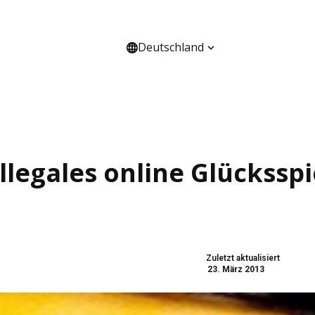
Deutschland
HANNEL
ÜBER UNS
legales online Glücksspi
Zuletzt aktualisiert
23. März 2013