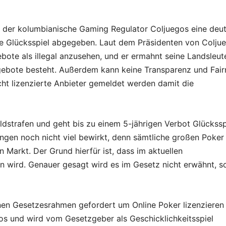
t der kolumbianische Gaming Regulator Coljuegos eine deut
ne Glücksspiel abgegeben. Laut dem Präsidenten von Colju
bote als illegal anzusehen, und er ermahnt seine Landsleut
ngebote besteht. Außerdem kann keine Transparenz und Fair
cht lizenzierte Anbieter gemeldet werden damit die
dstrafen und geht bis zu einem 5-jährigen Verbot Glückssp
ungen noch nicht viel bewirkt, denn sämtliche großen Poker
 Markt. Der Grund hierfür ist, dass im aktuellen
en wird. Genauer gesagt wird es im Gesetz nicht erwähnt, s
nen Gesetzesrahmen gefordert um Online Poker lizenzieren
inos und wird vom Gesetzgeber als Geschicklichkeitsspiel