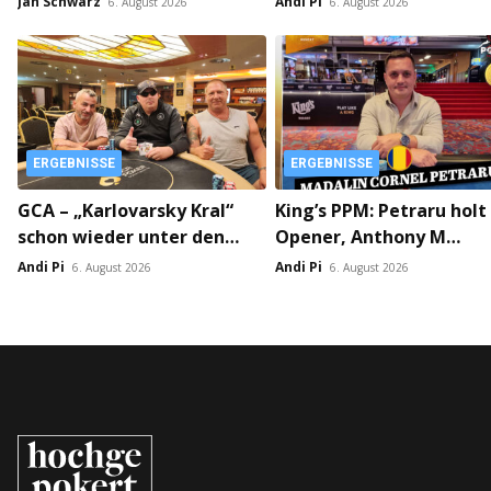
Jan Schwarz
Andi Pi
6. August 2026
6. August 2026
zwischen Jumalon und
Mystery Bounty!
Saaskilahti!
ERGEBNISSE
ERGEBNISSE
GCA – „Karlovarsky Kral“
King’s PPM: Petraru holt
schon wieder unter den
Opener, Anthony M
Gewinnern des Kickstarter!
gewinnt PLO Champions
Andi Pi
Andi Pi
6. August 2026
6. August 2026
– Prag spielt Flight 1C
Million Crown!