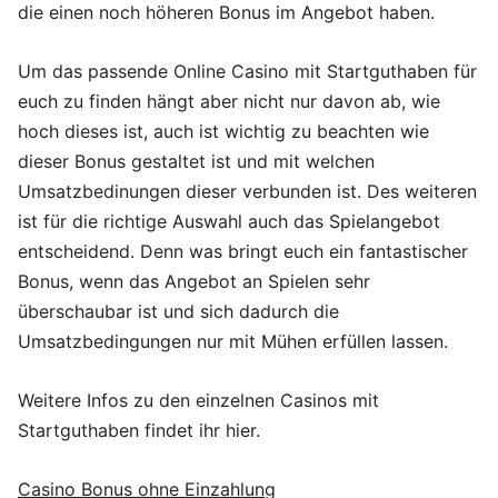
die einen noch höheren Bonus im Angebot haben.
Um das passende Online Casino mit Startguthaben für
euch zu finden hängt aber nicht nur davon ab, wie
hoch dieses ist, auch ist wichtig zu beachten wie
dieser Bonus gestaltet ist und mit welchen
Umsatzbedinungen dieser verbunden ist. Des weiteren
ist für die richtige Auswahl auch das Spielangebot
entscheidend. Denn was bringt euch ein fantastischer
Bonus, wenn das Angebot an Spielen sehr
überschaubar ist und sich dadurch die
Umsatzbedingungen nur mit Mühen erfüllen lassen.
Weitere Infos zu den einzelnen Casinos mit
Startguthaben findet ihr hier.
Casino Bonus ohne Einzahlung