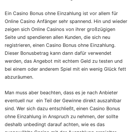
Ein Casino Bonus ohne Einzahlung ist vor allem für
Online Casino Anfänger sehr spannend. Hin und wieder
zeigen sich Online Casinos von ihrer großzügigen
Seite und spendieren allen Kunden, die sich neu
registrieren, einen Casino Bonus ohne Einzahlung.
Dieser Bonusbetrag kann dann dafür verwendet
werden, das Angebot mit echtem Geld zu testen und
bei einem oder anderem Spiel mit ein wenig Glück fett
abzuräumen.
Man muss aber beachten, dass es je nach Anbieter
eventuell nur ein Teil der Gewinne direkt auszahlbar
sind. Wer sich dazu entschließt, einen Casino Bonus
ohne Einzahlung in Anspruch zu nehmen, der sollte
deshalb unbedingt darauf achten, wie es das