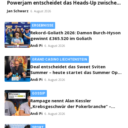
Powerjam entscheidet das Heads-Up zwischen
Jumalon und Saaskilahti!
Jan Schwarz
6. August 2026
ERGEBNISSE
Rekord-Goliath 2026: Damon Burch-Hyson
gewinnt £365.520 im Goliath
Andi Pi
6. August 2026
GRAND CASINO LIECHTENSTEIN
Deal entscheidet das Sweet Sviten
Summer – heute startet das Summer Open
Bounty
Andi Pi
6. August 2026
GOSSIP
Rampage nennt Alan Kessler
„Krebsgeschwür der Pokerbranche“ –
Streit auf X eskaliert!
Andi Pi
6. August 2026
SPORT