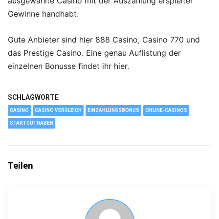
ausgewählte Casino mit der Auszahlung erspielter
Gewinne handhabt.
Gute Anbieter sind hier 888 Casino, Casino 770 und
das Prestige Casino. Eine genau Auflistung der
einzelnen Bonusse findet ihr hier.
SCHLAGWORTE
CASINO
CASINO VERGLEICH
EINZAHLUNGSBONUS
ONLINE-CASINOS
STARTGUTHABEN
Teilen