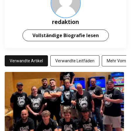
redaktion
Vollständige Biografie lesen
Verwandte Artikel
Verwandte Leitfäden
Mehr Vom Au