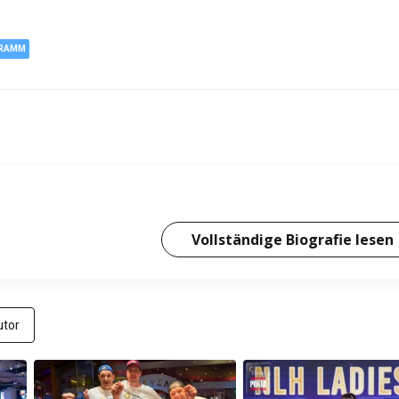
GRAMM
Vollständige Biografie lesen
tor