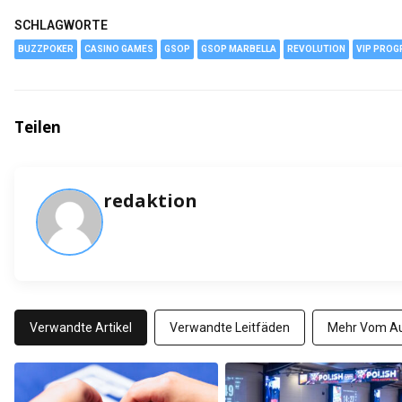
SCHLAGWORTE
BUZZPOKER
CASINO GAMES
GSOP
GSOP MARBELLA
REVOLUTION
VIP PRO
Teilen
redaktion
Verwandte Artikel
Verwandte Leitfäden
Mehr Vom Au