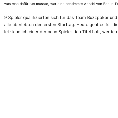
was man dafür tun musste, war eine bestimmte Anzahl von Bonus-Pu
9 Spieler qualifizierten sich für das Team Buzzpoker und
alle überlebten den ersten Starttag. Heute geht es für di
letztendlich einer der neun Spieler den Titel holt, werde