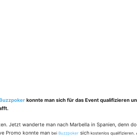
Buzzpoker
konnte man sich für das Event qualifizieren u
fft.
en. Jetzt wanderte man nach Marbella in Spanien, denn do
usive Promo konnte man
sich
bei
Buzzpoker
kostenlos qualifizieren. 