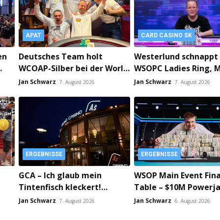
APAT
CARD CASINO SK
en
Deutsches Team holt
Westerlund schnappt 
WCOAP-Silber bei der World
WSOPC Ladies Ring, 
B
Championship of Amatuer
wird High Roller Cha
Jan Schwarz
Jan Schwarz
7. August 2026
7. August 2026
Poker!
Main Event gestartet
ERGEBNISSE
ERGEBNISSE
GCA – Ich glaub mein
WSOP Main Event Fina
Tintenfisch kleckert!
Table – $10M Powerj
e“
Banana Joe schlägt sich zum
entscheidet das Hea
Jan Schwarz
Jan Schwarz
7. August 2026
6. August 2026
Thursday 3k Sieg durch!
zwischen Jumalon un