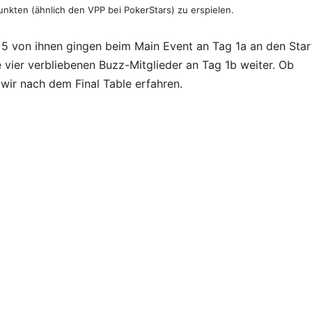
nkten (ähnlich den VPP bei PokerStars) zu erspielen.
 5 von ihnen gingen beim Main Event an Tag 1a an den Start
e vier verbliebenen Buzz-Mitglieder an Tag 1b weiter. Ob
n wir nach dem Final Table erfahren.