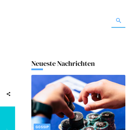
Neueste Nachrichten
GOSSIP