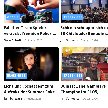
GOSSIP
ERGEBNISSE
Falscher Tisch: Spieler
Schirnin schnappt sich d
verzockt fremden Poker-
1B Chipleader Bonus im
Stack!
Polish Poker Masters M
Sven Schulte
Jan Schwarz
8. August 2026
7. August 2026
M.E.!
ERGEBNISSE
ERGEBNISSE
Licht und „Schatten“ zum
Dula ist „The Gambler$“
Auftakt der Summer Poker
Champion im PLO5,
Open im GCLI!
„Schulle“ & „The Univers
Jan Schwarz
Jan Schwarz
7. August 2026
7. August 2026
im PPM SHR Finale!