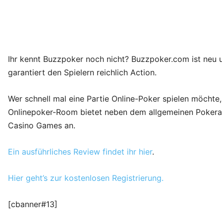
Ihr kennt Buzzpoker noch nicht? Buzzpoker.com ist neu 
garantiert den Spielern reichlich Action.
Wer schnell mal eine Partie Online-Poker spielen möchte
Onlinepoker-Room bietet neben dem allgemeinen Pokera
Casino Games an.
Ein ausführliches Review findet ihr hier
.
Hier geht’s zur kostenlosen Registrierung.
[cbanner#13]