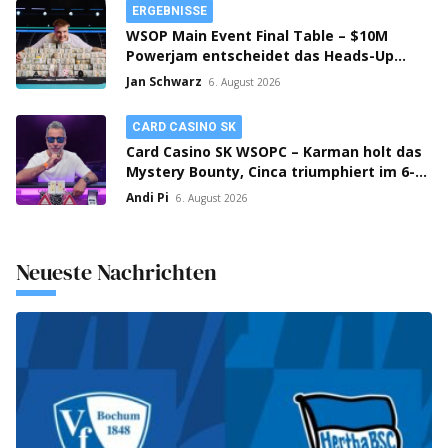
ERGEBNISSE
WSOP Main Event Final Table – $10M
Powerjam entscheidet das Heads-Up
zwischen Jumalon und Saaskilahti!
Jan Schwarz
6. August 2026
CARD CASINO SK
Card Casino SK WSOPC – Karman holt das
Mystery Bounty, Cinca triumphiert im 6-
Max!
Andi Pi
6. August 2026
Neueste Nachrichten