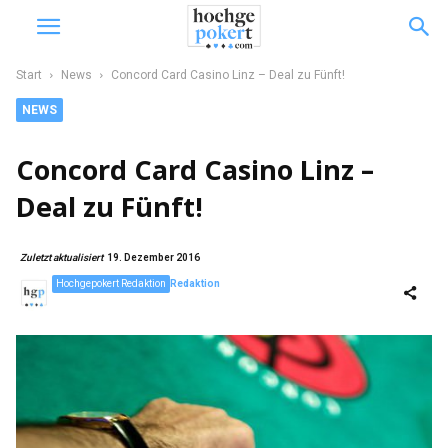
Start
News
Concord Card Casino Linz – Deal zu Fünft!
NEWS
Concord Card Casino Linz –
Deal zu Fünft!
Zuletzt aktualisiert
19. Dezember 2016
Hochgepokert Redaktion
Redaktion