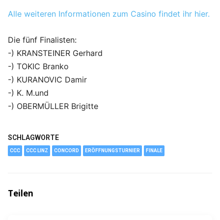
Alle weiteren Informationen zum Casino findet ihr hier.
Die fünf Finalisten:
-) KRANSTEINER Gerhard
-) TOKIC Branko
-) KURANOVIC Damir
-) K. M.und
-) OBERMÜLLER Brigitte
SCHLAGWORTE
CCC
CCC LINZ
CONCORD
ERÖFFNUNGSTURNIER
FINALE
Teilen