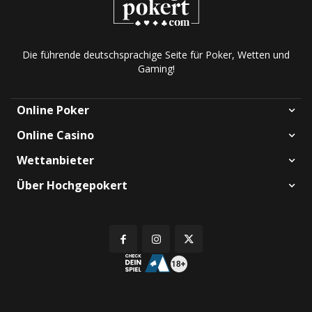
Die führende deutschsprachige Seite für Poker, Wetten und
Gaming!
Online Poker
Online Casino
Wettanbieter
Über Hochgepokert