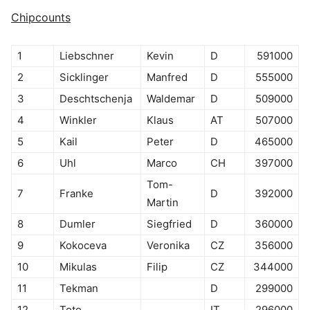
Chipcounts
1
Liebschner
Kevin
D
591000
2
Sicklinger
Manfred
D
555000
3
Deschtschenja
Waldemar
D
509000
4
Winkler
Klaus
AT
507000
5
Kail
Peter
D
465000
6
Uhl
Marco
CH
397000
Tom-
7
Franke
D
392000
Martin
8
Dumler
Siegfried
D
360000
9
Kokoceva
Veronika
CZ
356000
10
Mikulas
Filip
CZ
344000
11
Tekman
D
299000
12
Toto
IT
296000