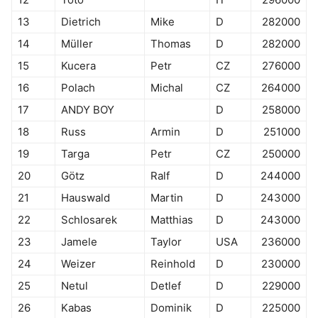
13
Dietrich
Mike
D
282000
14
Müller
Thomas
D
282000
15
Kucera
Petr
CZ
276000
16
Polach
Michal
CZ
264000
17
ANDY BOY
D
258000
18
Russ
Armin
D
251000
19
Targa
Petr
CZ
250000
20
Götz
Ralf
D
244000
21
Hauswald
Martin
D
243000
22
Schlosarek
Matthias
D
243000
23
Jamele
Taylor
USA
236000
24
Weizer
Reinhold
D
230000
25
Netul
Detlef
D
229000
26
Kabas
Dominik
D
225000