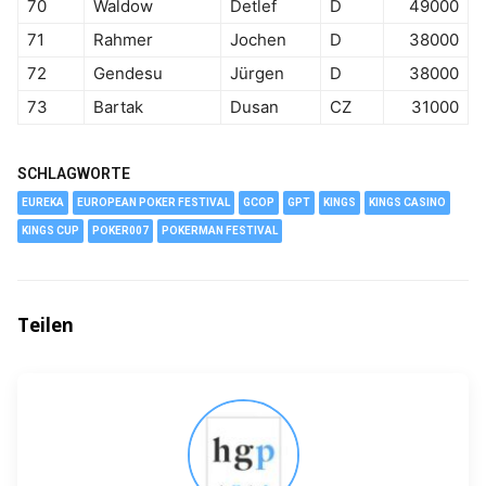
70
Waldow
Detlef
D
49000
71
Rahmer
Jochen
D
38000
72
Gendesu
Jürgen
D
38000
73
Bartak
Dusan
CZ
31000
SCHLAGWORTE
EUREKA
EUROPEAN POKER FESTIVAL
GCOP
GPT
KINGS
KINGS CASINO
KINGS CUP
POKER007
POKERMAN FESTIVAL
Teilen