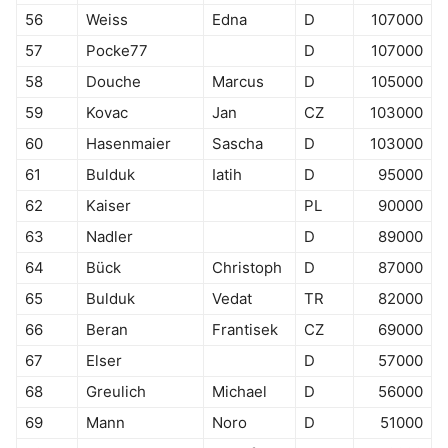
56
Weiss
Edna
D
107000
57
Pocke77
D
107000
58
Douche
Marcus
D
105000
59
Kovac
Jan
CZ
103000
60
Hasenmaier
Sascha
D
103000
61
Bulduk
Iatih
D
95000
62
Kaiser
PL
90000
63
Nadler
D
89000
64
Bück
Christoph
D
87000
65
Bulduk
Vedat
TR
82000
66
Beran
Frantisek
CZ
69000
67
Elser
D
57000
68
Greulich
Michael
D
56000
69
Mann
Noro
D
51000