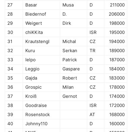
27
Basar
Musa
D
211000
28
Biedernof
D.
D
206000
29
Weigert
Dirk
D
198000
30
chiKKita
ISR
195000
31
Krautstengl
Michal
CZ
194000
32
Kuru
Serkan
TR
189000
33
Ielpo
Patrick
D
187000
34
Leggio
Gaspare
D
184000
35
Gajda
Robert
CZ
183000
36
Grospic
Milan
CZ
178000
37
Kroiß
Gernot
D
174000
38
Goodraise
ISR
172000
39
Rosenstock
AT
168000
40
Johnny110
D
160000