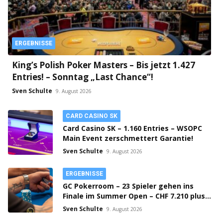
ERGEBNISSE
King’s Polish Poker Masters – Bis jetzt 1.427
Entries! – Sonntag „Last Chance“!
Sven Schulte
9. August 2026
CARD CASINO SK
Card Casino SK – 1.160 Entries – WSOPC
Main Event zerschmettert Garantie!
Sven Schulte
9. August 2026
ERGEBNISSE
GC Pokerroom – 23 Spieler gehen ins
Finale im Summer Open – CHF 7.210 plus
Bounties on Top!
Sven Schulte
9. August 2026