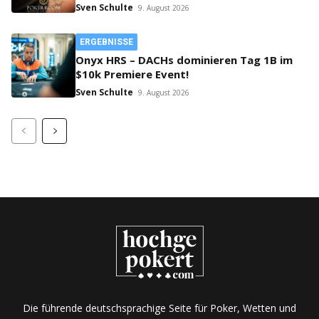
on Top!
Sven Schulte
9. August 2026
ERGEBNISSE
Onyx HRS – DACHs dominieren Tag 1B im
$10k Premiere Event!
Sven Schulte
9. August 2026
Die führende deutschsprachige Seite für Poker, Wetten und