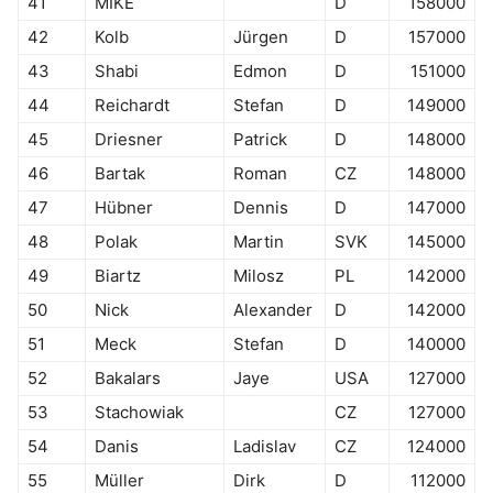
41
MIKE
D
158000
42
Kolb
Jürgen
D
157000
43
Shabi
Edmon
D
151000
44
Reichardt
Stefan
D
149000
45
Driesner
Patrick
D
148000
46
Bartak
Roman
CZ
148000
47
Hübner
Dennis
D
147000
48
Polak
Martin
SVK
145000
49
Biartz
Milosz
PL
142000
50
Nick
Alexander
D
142000
51
Meck
Stefan
D
140000
52
Bakalars
Jaye
USA
127000
53
Stachowiak
CZ
127000
54
Danis
Ladislav
CZ
124000
55
Müller
Dirk
D
112000