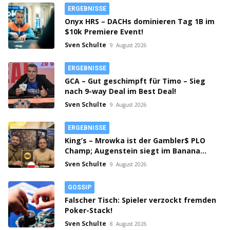
ERGEBNISSE
Onyx HRS – DACHs dominieren Tag 1B im
$10k Premiere Event!
Sven Schulte
9. August 2026
ERGEBNISSE
GCA – Gut geschimpft für Timo – Sieg
nach 9-way Deal im Best Deal!
Sven Schulte
9. August 2026
ERGEBNISSE
King’s – Mrowka ist der Gambler$ PLO
Champ; Augenstein siegt im Banana
Cup!
Sven Schulte
9. August 2026
GOSSIP
Falscher Tisch: Spieler verzockt fremden
Poker-Stack!
Sven Schulte
8. August 2026