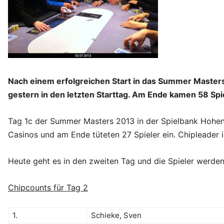
Nach einem erfolgreichen Start in das Summer Master
gestern in den letzten Starttag. Am Ende kamen 58 Spi
Tag 1c der Summer Masters 2013 in der Spielbank Hohens
Casinos und am Ende tüteten 27 Spieler ein. Chipleader i
Heute geht es in den zweiten Tag und die Spieler werden
Chipcounts für Tag 2
1.
Schieke, Sven