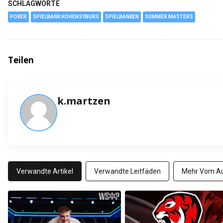
SCHLAGWORTE
POKER
SPIELBANK HOHENSYBURG
SPIELBANKEN
SUMMER MASTERS
Teilen
k.martzen
Verwandte Artikel
Verwandte Leitfäden
Mehr Vom Au