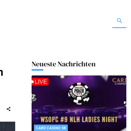
Neueste Nachrichten
m
CARD CASINO SK