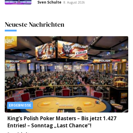
Sven Schulte
8. August 2026
Neueste Nachrichten
ERGEBNISSE
King’s Polish Poker Masters – Bis jetzt 1.427
Entries! – Sonntag „Last Chance“!