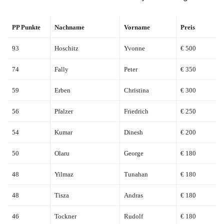
PP Punkte
Nachname
Vorname
Preis
93
Hoschitz
Yvonne
€ 500
74
Fally
Peter
€ 350
59
Erben
Christina
€ 300
56
Pfalzer
Friedrich
€ 250
54
Kumar
Dinesh
€ 200
50
Olaru
George
€ 180
48
Yilmaz
Tunahan
€ 180
48
Tisza
Andras
€ 180
46
Tockner
Rudolf
€ 180