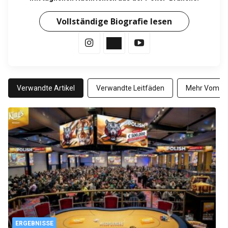
Vollständige Biografie lesen
Verwandte Artikel
Verwandte Leitfäden
Mehr Vom Au
ERGEBNISSE