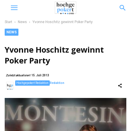
Start
News
Yvonne Hoschitz gewinnt Poker Party
NEWS
Yvonne Hoschitz gewinnt
Poker Party
Zuletzt aktualisiert
15. Juli 2013
Hochgepokert Redaktion
Redaktion