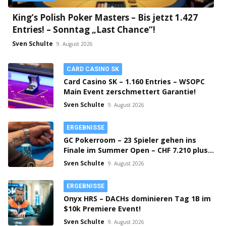
King’s Polish Poker Masters – Bis jetzt 1.427
Entries! – Sonntag „Last Chance“!
Sven Schulte
9. August 2026
CARD CASINO SK
Card Casino SK – 1.160 Entries – WSOPC
Main Event zerschmettert Garantie!
Sven Schulte
9. August 2026
ERGEBNISSE
GC Pokerroom – 23 Spieler gehen ins
Finale im Summer Open – CHF 7.210 plus
Bounties on Top!
Sven Schulte
9. August 2026
ERGEBNISSE
Onyx HRS – DACHs dominieren Tag 1B im
$10k Premiere Event!
Sven Schulte
9. August 2026