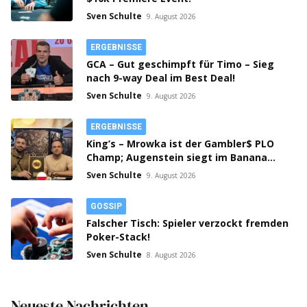
Sven Schulte
9. August 2026
ERGEBNISSE
GCA – Gut geschimpft für Timo – Sieg
nach 9-way Deal im Best Deal!
Sven Schulte
9. August 2026
ERGEBNISSE
King’s – Mrowka ist der Gambler$ PLO
Champ; Augenstein siegt im Banana
Cup!
Sven Schulte
9. August 2026
GOSSIP
Falscher Tisch: Spieler verzockt fremden
Poker-Stack!
Sven Schulte
8. August 2026
Neueste Nachrichten