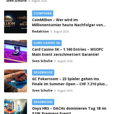
Sven Schulte
9. August 2026
COINPOKER
CoinMillion – Wer wird im
Millionenturnier heute Nachfolger von
„monc“!
Redaktion
9. August 2026
CARD CASINO SK
Card Casino SK – 1.160 Entries – WSOPC
Main Event zerschmettert Garantie!
Sven Schulte
9. August 2026
ERGEBNISSE
GC Pokerroom – 23 Spieler gehen ins
Finale im Summer Open – CHF 7.210 plus
Bounties on Top!
Sven Schulte
9. August 2026
ERGEBNISSE
Onyx HRS – DACHs dominieren Tag 1B im
$10k Premiere Event!