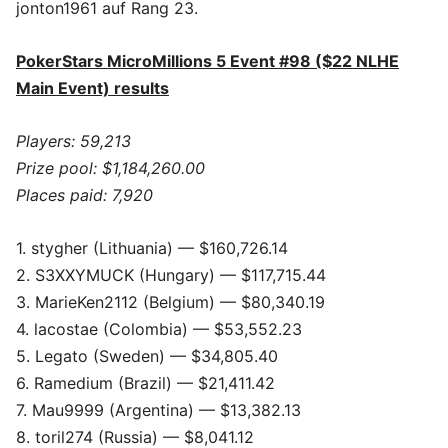
jonton1961 auf Rang 23.
PokerStars MicroMillions 5 Event #98 ($22 NLHE
Main Event) results
Players: 59,213
Prize pool: $1,184,260.00
Places paid: 7,920
1. stygher (Lithuania) — $160,726.14
2. S3XXYMUCK (Hungary) — $117,715.44
3. MarieKen2112 (Belgium) — $80,340.19
4. lacostae (Colombia) — $53,552.23
5. Legato (Sweden) — $34,805.40
6. Ramedium (Brazil) — $21,411.42
7. Mau9999 (Argentina) — $13,382.13
8. toril274 (Russia) — $8,041.12