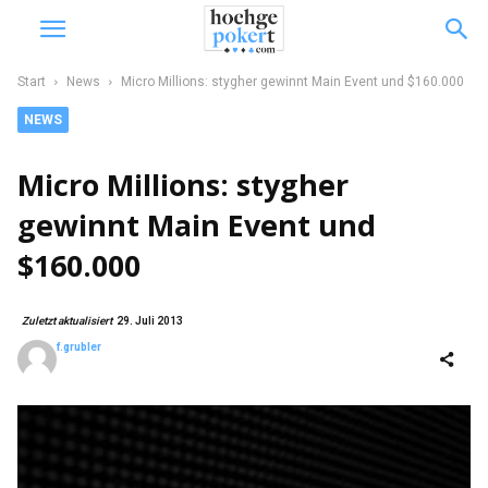
Start
News
Micro Millions: stygher gewinnt Main Event und $160.000
NEWS
Micro Millions: stygher
gewinnt Main Event und
$160.000
Zuletzt aktualisiert
29. Juli 2013
f.grubler