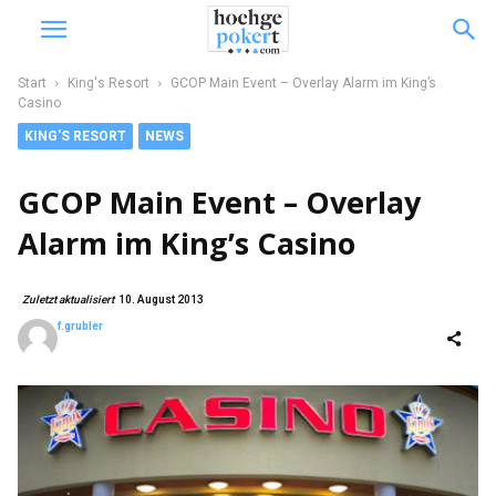
Start
King's Resort
GCOP Main Event – Overlay Alarm im King’s
Casino
KING'S RESORT
NEWS
GCOP Main Event – Overlay
Alarm im King’s Casino
Zuletzt aktualisiert
10. August 2013
f.grubler