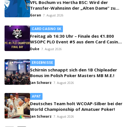
VFL Bochum vs Hertha BSC: Wird der
Transfer-Wahnsinn der „Alten Dame“ zum
Verhängnis?
Goran
7. August 2026
CARD CASINO SK
Freitag ab 16:30 Uhr – Finale des €1.800
WSOPC PLO Event #5 aus dem Card Casino
SK!
Duke
7. August 2026
ERGEBNISSE
Schirnin schnappt sich den 1B Chipleader
Bonus im Polish Poker Masters MB M.E.!
Jan Schwarz
7. August 2026
APAT
Deutsches Team holt WCOAP-Silber bei der
World Championship of Amatuer Poker!
Jan Schwarz
7. August 2026