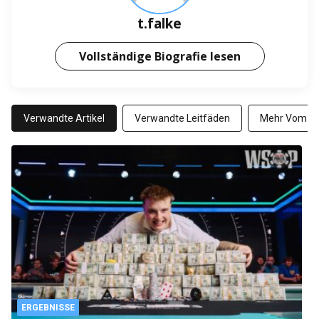
t.falke
Vollständige Biografie lesen
Verwandte Artikel
Verwandte Leitfäden
Mehr Vom Au
ERGEBNISSE