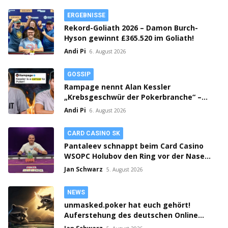
ERGEBNISSE
Rekord-Goliath 2026 – Damon Burch-
Hyson gewinnt £365.520 im Goliath!
Andi Pi
6. August 2026
GOSSIP
Rampage nennt Alan Kessler
„Krebsgeschwür der Pokerbranche“ –
Streit auf X eskaliert!
Andi Pi
6. August 2026
CARD CASINO SK
Pantaleev schnappt beim Card Casino
WSOPC Holubov den Ring vor der Nase
weg! 3-fach Action in Samorin!
Jan Schwarz
5. August 2026
NEWS
unmasked.poker hat euch gehört!
Auferstehung des deutschen Online
Poker Rooms?!