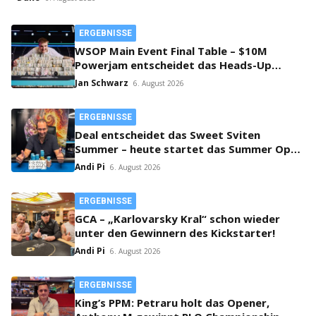
ERGEBNISSE
WSOP Main Event Final Table – $10M
Powerjam entscheidet das Heads-Up
zwischen Jumalon und Saaskilahti!
Jan Schwarz
6. August 2026
ERGEBNISSE
Deal entscheidet das Sweet Sviten
Summer – heute startet das Summer Open
Bounty!
Andi Pi
6. August 2026
ERGEBNISSE
GCA – „Karlovarsky Kral“ schon wieder
unter den Gewinnern des Kickstarter!
Andi Pi
6. August 2026
ERGEBNISSE
King’s PPM: Petraru holt das Opener,