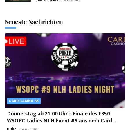
Jan Schwarz
5. August 2026
Neueste Nachrichten
CARD CASINO SK
Donnerstag ab 21:00 Uhr – Finale des €350
WSOPC Ladies NLH Event #9 aus dem Card
Casino SK!
Duke
6. August 2026