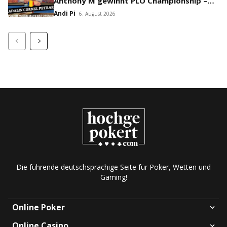
Anthony M gewinnt PLO Championship –
Prag spielt Flight 1C Million Crown!
Andi Pi
6. August 2026
Die führende deutschsprachige Seite für Poker, Wetten und
Gaming!
Online Poker
Online Casino