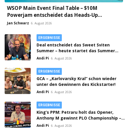
WSOP Main Event Final Table – $10M
Powerjam entscheidet das Heads-Up
zwischen Jumalon und Saaskilahti!
Jan Schwarz
6. August 2026
ERGEBNISSE
Deal entscheidet das Sweet Sviten
Summer – heute startet das Summer
Open Bounty!
Andi Pi
6. August 2026
ERGEBNISSE
GCA – „Karlovarsky Kral“ schon wieder
unter den Gewinnern des Kickstarter!
Andi Pi
6. August 2026
ERGEBNISSE
King’s PPM: Petraru holt das Opener,
Anthony M gewinnt PLO Championship –
Prag spielt Flight 1C Million Crown!
Andi Pi
6. August 2026