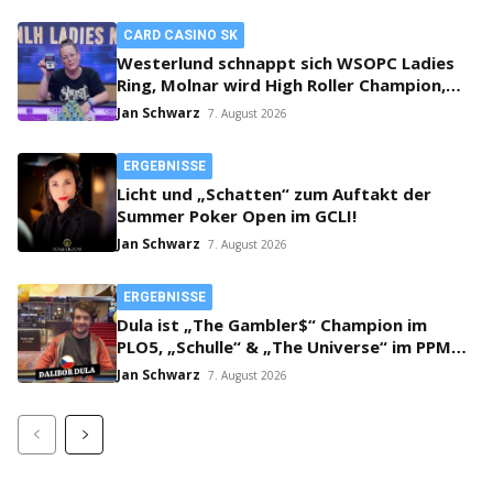
CARD CASINO SK
Westerlund schnappt sich WSOPC Ladies
Ring, Molnar wird High Roller Champion,
Main Event gestartet!
Jan Schwarz
7. August 2026
ERGEBNISSE
Licht und „Schatten“ zum Auftakt der
Summer Poker Open im GCLI!
Jan Schwarz
7. August 2026
ERGEBNISSE
Dula ist „The Gambler$“ Champion im
PLO5, „Schulle“ & „The Universe“ im PPM
SHR Finale!
Jan Schwarz
7. August 2026