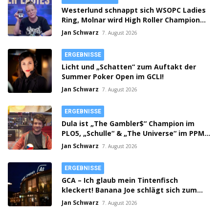
Westerlund schnappt sich WSOPC Ladies
Ring, Molnar wird High Roller Champion,
Main Event gestartet!
Jan Schwarz
7. August 2026
ERGEBNISSE
Licht und „Schatten“ zum Auftakt der
Summer Poker Open im GCLI!
Jan Schwarz
7. August 2026
ERGEBNISSE
Dula ist „The Gambler$“ Champion im
PLO5, „Schulle“ & „The Universe“ im PPM
SHR Finale!
Jan Schwarz
7. August 2026
ERGEBNISSE
GCA – Ich glaub mein Tintenfisch
kleckert! Banana Joe schlägt sich zum
Thursday 3k Sieg durch!
Jan Schwarz
7. August 2026