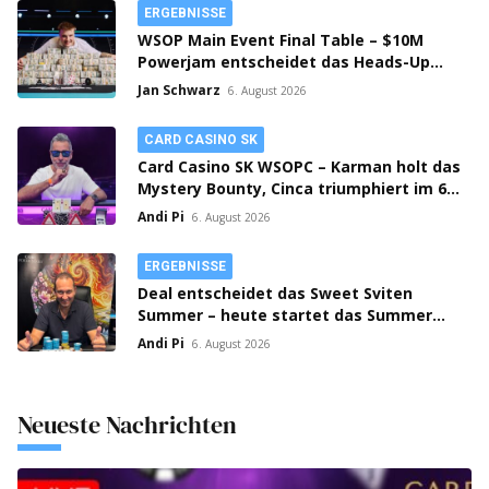
ERGEBNISSE
WSOP Main Event Final Table – $10M
Powerjam entscheidet das Heads-Up
zwischen Jumalon und Saaskilahti!
Jan Schwarz
6. August 2026
CARD CASINO SK
Card Casino SK WSOPC – Karman holt das
Mystery Bounty, Cinca triumphiert im 6-
Max!
Andi Pi
6. August 2026
ERGEBNISSE
Deal entscheidet das Sweet Sviten
Summer – heute startet das Summer
Open Bounty!
Andi Pi
6. August 2026
Neueste Nachrichten