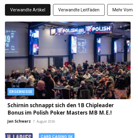
Verwandte Artikel
Verwandte Leitfäden
Mehr Vom Au
ERGEBNISSE
Schirnin schnappt sich den 1B Chipleader
Bonus im Polish Poker Masters MB M.E.!
Jan Schwarz
7. August 2026
CARD CASINO SK