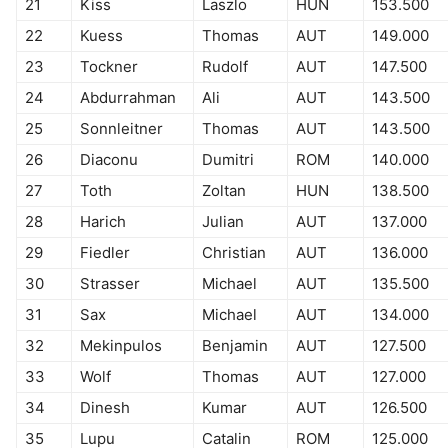
21
Kiss
Laszlo
HUN
153.500
22
Kuess
Thomas
AUT
149.000
23
Tockner
Rudolf
AUT
147.500
24
Abdurrahman
Ali
AUT
143.500
25
Sonnleitner
Thomas
AUT
143.500
26
Diaconu
Dumitri
ROM
140.000
27
Toth
Zoltan
HUN
138.500
28
Harich
Julian
AUT
137.000
29
Fiedler
Christian
AUT
136.000
30
Strasser
Michael
AUT
135.500
31
Sax
Michael
AUT
134.000
32
Mekinpulos
Benjamin
AUT
127.500
33
Wolf
Thomas
AUT
127.000
34
Dinesh
Kumar
AUT
126.500
35
Lupu
Catalin
ROM
125.000