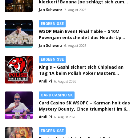
kleckert! Banana Joe schlägt sich zum
Thursday 3k Sieg durch!
Jan Schwarz
7. August 2026
ERGEBNISSE
WSOP Main Event Final Table – $10M
Powerjam entscheidet das Heads-Up
zwischen Jumalon und Saaskilahti!
Jan Schwarz
6. August 2026
ERGEBNISSE
King’s – Gashi sichert sich Chiplead an
Tag 1A beim Polish Poker Masters
Mystery Bounty!
Andi Pi
6. August 2026
CARD CASINO SK
Card Casino SK WSOPC – Karman holt das
Mystery Bounty, Cinca triumphiert im 6-
Max!
Andi Pi
6. August 2026
ERGEBNISSE