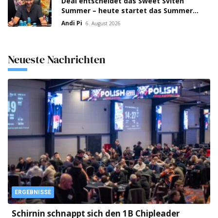
Deal entscheidet das Sweet Sviten
Summer – heute startet das Summer
Open Bounty!
Andi Pi
6. August 2026
Neueste Nachrichten
ERGEBNISSE
Schirnin schnappt sich den 1B Chipleader