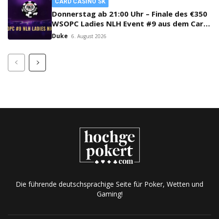
CARD CASINO SK
Donnerstag ab 21:00 Uhr – Finale des €350
WSOPC Ladies NLH Event #9 aus dem Card
Casino SK!
Duke
6. August 2026
Die führende deutschsprachige Seite für Poker, Wetten und
Gaming!