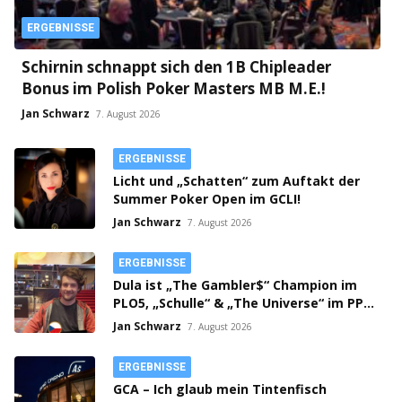
ERGEBNISSE
Schirnin schnappt sich den 1B Chipleader
Bonus im Polish Poker Masters MB M.E.!
Jan Schwarz
7. August 2026
ERGEBNISSE
Licht und „Schatten“ zum Auftakt der
Summer Poker Open im GCLI!
Jan Schwarz
7. August 2026
ERGEBNISSE
Dula ist „The Gambler$“ Champion im
PLO5, „Schulle“ & „The Universe“ im PPM
SHR Finale!
Jan Schwarz
7. August 2026
ERGEBNISSE
GCA – Ich glaub mein Tintenfisch