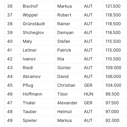
36
Bischof
Markus
AUT
121.500
37
Woppel
Robert
AUT
118.500
38
Grünstäudl
Rainer
AUT
118.500
39
Shcheglov
Demyan
AUT
116.500
40
Maly
Stefan
AUT
115.500
41
Leitner
Patrick
AUT
115.000
42
Ivanov
Illia
AUT
110.500
43
Riedl
Günter
AUT
109.000
44
Abramov
David
AUT
106.000
45
Pflug
Christian
GER
104.500
46
Hoffmann
Tibor
HUN
99.500
47
Thaler
Alexander
GER
97.500
48
Tauber
Helmut
AUT
97.000
49
Spieler
Markus
AUT
92.000