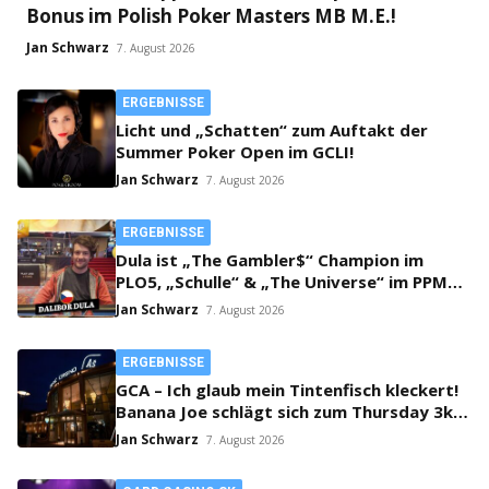
Bonus im Polish Poker Masters MB M.E.!
Jan Schwarz
7. August 2026
ERGEBNISSE
Licht und „Schatten“ zum Auftakt der
Summer Poker Open im GCLI!
Jan Schwarz
7. August 2026
ERGEBNISSE
Dula ist „The Gambler$“ Champion im
PLO5, „Schulle“ & „The Universe“ im PPM
SHR Finale!
Jan Schwarz
7. August 2026
ERGEBNISSE
GCA – Ich glaub mein Tintenfisch kleckert!
Banana Joe schlägt sich zum Thursday 3k
Sieg durch!
Jan Schwarz
7. August 2026