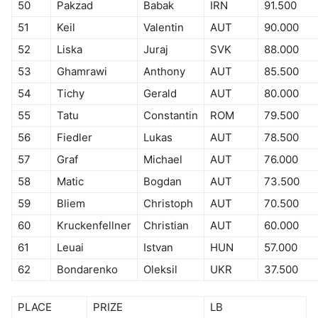
50
Pakzad
Babak
IRN
91.500
51
Keil
Valentin
AUT
90.000
52
Liska
Juraj
SVK
88.000
53
Ghamrawi
Anthony
AUT
85.500
54
Tichy
Gerald
AUT
80.000
55
Tatu
Constantin
ROM
79.500
56
Fiedler
Lukas
AUT
78.500
57
Graf
Michael
AUT
76.000
58
Matic
Bogdan
AUT
73.500
59
Bliem
Christoph
AUT
70.500
60
Kruckenfellner
Christian
AUT
60.000
61
Leuai
Istvan
HUN
57.000
62
Bondarenko
Oleksil
UKR
37.500
PLACE
PRIZE
LB