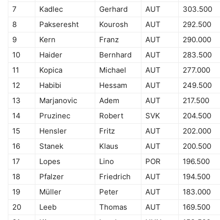
7
Kadlec
Gerhard
AUT
303.500
8
Pakseresht
Kourosh
AUT
292.500
9
Kern
Franz
AUT
290.000
10
Haider
Bernhard
AUT
283.500
11
Kopica
Michael
AUT
277.000
12
Habibi
Hessam
AUT
249.500
13
Marjanovic
Adem
AUT
217.500
14
Pruzinec
Robert
SVK
204.500
15
Hensler
Fritz
AUT
202.000
16
Stanek
Klaus
AUT
200.500
17
Lopes
Lino
POR
196.500
18
Pfalzer
Friedrich
AUT
194.500
19
Müller
Peter
AUT
183.000
20
Leeb
Thomas
AUT
169.500