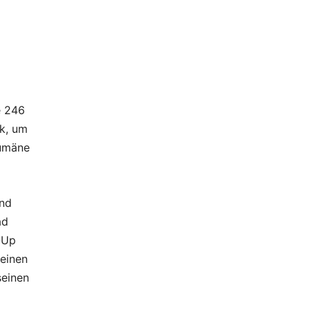
e 246
ck, um
Rumäne
und
ad
-Up
 einen
seinen