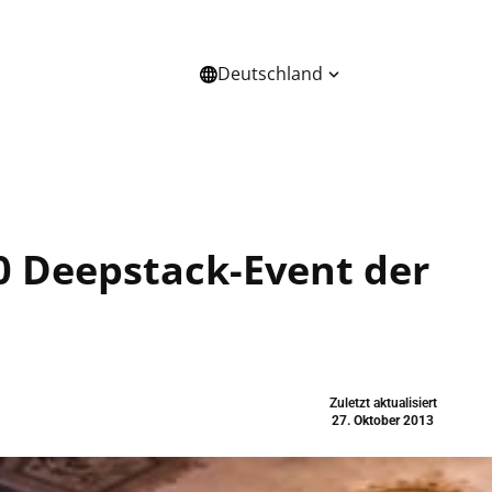
Deutschland
HANNEL
ÜBER UNS
0 Deepstack-Event der
Zuletzt aktualisiert
27. Oktober 2013