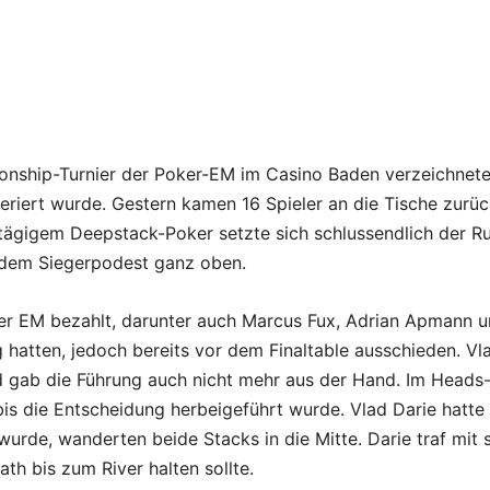
nship-Turnier der Poker-EM im Casino Baden verzeichnet
eriert wurde. Gestern kamen 16 Spieler an die Tische zurü
itägigem Deepstack-Poker setzte sich schlussendlich der 
f dem Siegerpodest ganz oben.
er EM bezahlt, darunter auch Marcus Fux, Adrian Apmann 
hatten, jedoch bereits vor dem Finaltable ausschieden. Vl
nd gab die Führung auch nicht mehr aus der Hand. Im Heads
 bis die Entscheidung herbeigeführt wurde. Vlad Darie hatte
urde, wanderten beide Stacks in die Mitte. Darie traf mit 
h bis zum River halten sollte.