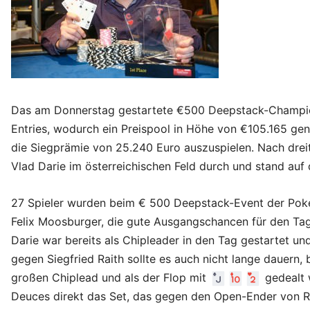
Das am Donnerstag gestartete €500 Deepstack-Champio
Entries, wodurch ein Preispool in Höhe von €105.165 gen
die Siegprämie von 25.240 Euro auszuspielen. Nach dre
Vlad Darie im österreichischen Feld durch und stand au
27 Spieler wurden beim € 500 Deepstack-Event der Pok
Felix Moosburger, die gute Ausgangschancen für den Tag 
Darie war bereits als Chipleader in den Tag gestartet u
gegen Siegfried Raith sollte es auch nicht lange dauern,
großen Chiplead und als der Flop mit
gedealt w
Deuces direkt das Set, das gegen den Open-Ender von Rat