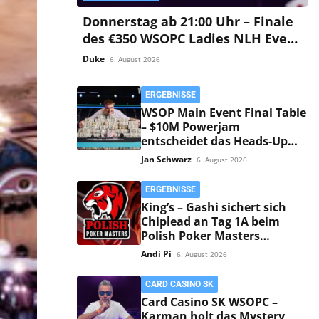
Donnerstag ab 21:00 Uhr – Finale
des €350 WSOPC Ladies NLH Event
#9 aus dem Card Casino SK!
Duke
6. August 2026
ERGEBNISSE
WSOP Main Event Final Table
– $10M Powerjam
entscheidet das Heads-Up
zwischen Jumalon und
Jan Schwarz
6. August 2026
Saaskilahti!
ERGEBNISSE
King’s – Gashi sichert sich
Chiplead an Tag 1A beim
Polish Poker Masters
Mystery Bounty!
Andi Pi
6. August 2026
CARD CASINO SK
Card Casino SK WSOPC –
Karman holt das Mystery