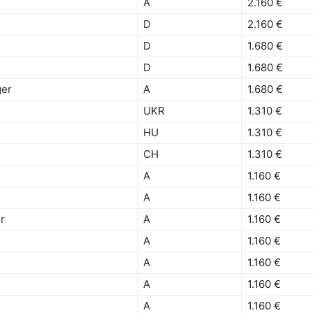
A
2.160 €
D
2.160 €
D
1.680 €
D
1.680 €
er
A
1.680 €
i
UKR
1.310 €
HU
1.310 €
CH
1.310 €
A
1.160 €
A
1.160 €
r
A
1.160 €
A
1.160 €
A
1.160 €
A
1.160 €
A
1.160 €