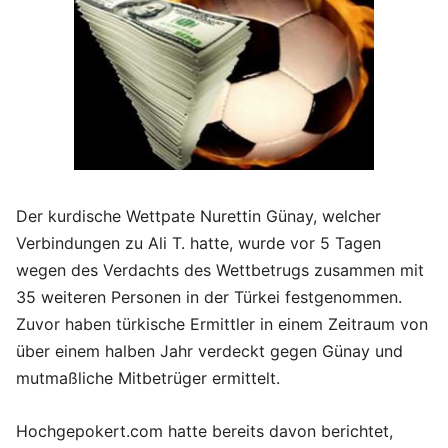
Der kurdische Wettpate Nurettin Günay, welcher
Verbindungen zu Ali T. hatte, wurde vor 5 Tagen
wegen des Verdachts des Wettbetrugs zusammen mit
35 weiteren Personen in der Türkei festgenommen.
Zuvor haben türkische Ermittler in einem Zeitraum von
über einem halben Jahr verdeckt gegen Günay und
mutmaßliche Mitbetrüger ermittelt.
Hochgepokert.com hatte bereits davon berichtet,