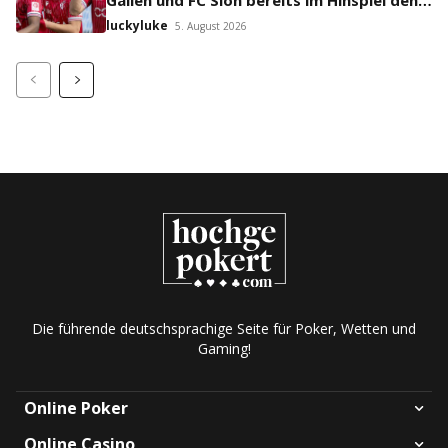
Gallen und FC Sion bereits im Hinspiel den
Grundstein fürs Weiterkommen?
luckyluke
5. August 2026
Die führende deutschsprachige Seite für Poker, Wetten und
Gaming!
Online Poker
Online Casino