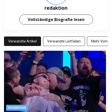
redaktion
Vollständige Biografie lesen
Verwandte Artikel
Verwandte Leitfäden
Mehr Vom Au
ERGEBNISSE