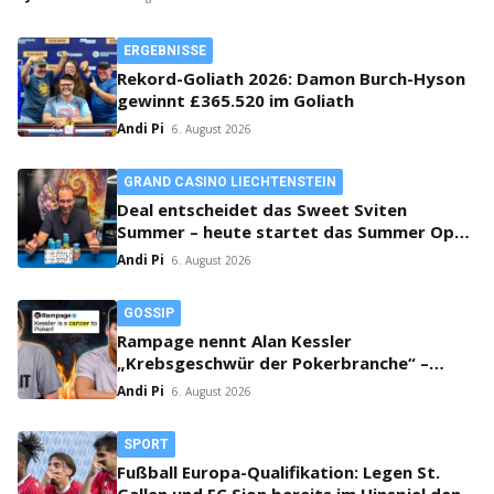
ERGEBNISSE
Rekord-Goliath 2026: Damon Burch-Hyson
gewinnt £365.520 im Goliath
Andi Pi
6. August 2026
GRAND CASINO LIECHTENSTEIN
Deal entscheidet das Sweet Sviten
Summer – heute startet das Summer Open
Bounty
Andi Pi
6. August 2026
GOSSIP
Rampage nennt Alan Kessler
„Krebsgeschwür der Pokerbranche“ –
Streit auf X eskaliert!
Andi Pi
6. August 2026
SPORT
Fußball Europa-Qualifikation: Legen St.