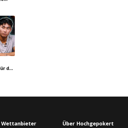
Open
ür der
t auf
Wettanbieter
Über Hochgepokert