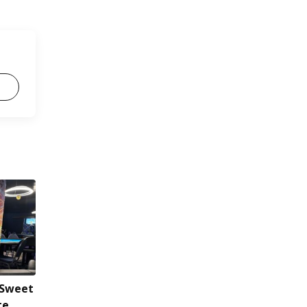
 Sweet
te