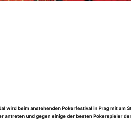
al wird beim anstehenden Pokerfestival in Prag mit am St
er antreten und gegen einige der besten Pokerspieler de