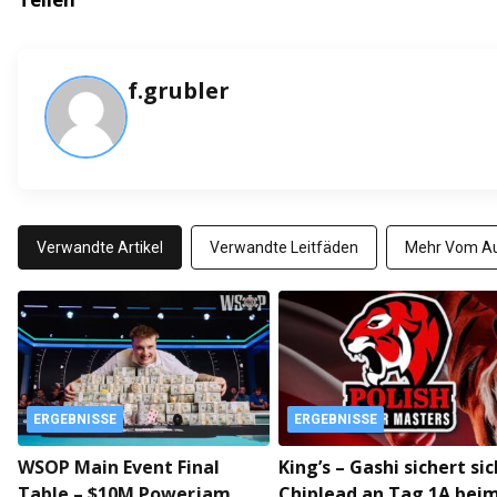
f.grubler
Verwandte Artikel
Verwandte Leitfäden
Mehr Vom Au
ERGEBNISSE
ERGEBNISSE
WSOP Main Event Final
King’s – Gashi sichert sic
Table – $10M Powerjam
Chiplead an Tag 1A bei