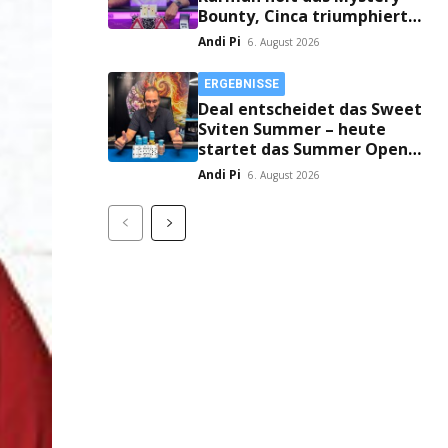
Bounty, Cinca triumphiert
im 6-Max!
Andi Pi
6. August 2026
ERGEBNISSE
Deal entscheidet das Sweet
Sviten Summer – heute
startet das Summer Open
Bounty!
Andi Pi
6. August 2026