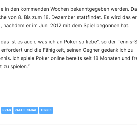
, die in den kommenden Wochen bekanntgegeben werden. Da
che von 8. Bis zum 18. Dezember stattfindet. Es wird das er
mmt, nachdem er im Juni 2012 mit dem Spiel begonnen hat.
as ist es auch, was ich an Poker so liebe“, so der Tennis-S
ke erfordert und die Fähigkeit, seinen Gegner gedanklich zu
nnis. Ich spiele Poker online bereits seit 18 Monaten und fr
 zu spielen.“
PRAG
RAFAEL NADAL
TENNIS