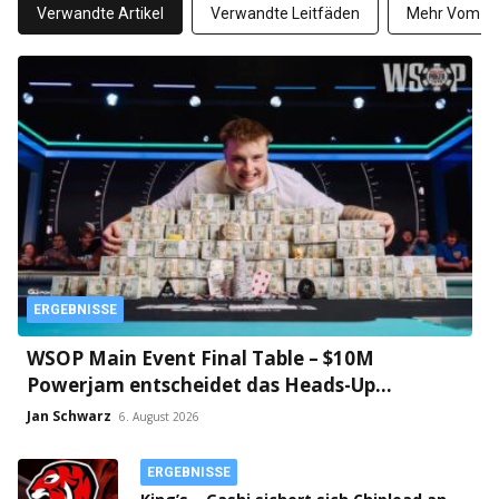
Verwandte Artikel
Verwandte Leitfäden
Mehr Vom Au
ERGEBNISSE
WSOP Main Event Final Table – $10M
Powerjam entscheidet das Heads-Up
zwischen Jumalon und Saaskilahti!
Jan Schwarz
6. August 2026
ERGEBNISSE