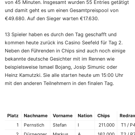
von 45 Minuten. Insgesamt wurden 55 Entries getätigt
und damit geht es um einen Gesamtpreispool von
€49.680. Auf den Sieger warten €17.630.
13 Spieler haben es durch den Tag geschafft und
kommen heute zurück ins Casino Seefeld für Tag 2.
Neben den Führenden in Chips sind auch noch einige
bekannte deutsche Gesichter mit im Rennen wie
beispielsweise Ismael Bojang, Josip Simunic oder
Heinz Kamutzki. Sie alle starten heute um 15:00 Uhr
mit den anderen Teilnehmern in den finalen Tag.
Platz
Nachname
Vorname
Nation
Chips
Redra
1
Pernstich
Stefan
I
211.000
T1 / P
2
Dürnegger
Markus
A
162.000
T2 / P