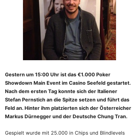
Gestern um 15:00 Uhr ist das €1.000 Poker
Showdown Main Event im Casino Seefeld gestartet.
Nach dem ersten Tag konnte sich der Italiener
Stefan Pernstich an die Spitze setzen und führt das
Feld an. Hinter ihm platzierten sich der Österreicher
Markus Dürnegger und der Deutsche Chung Tran.
Gespielt wurde mit 25.000 in Chips und Blindlevels