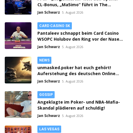
CL-Bonus, „Ma5imo“ führt in The
Gamblers PLO Championship!
Jan Schwarz
5. August 2026
CARD CASINO SK
Pantaleev schnappt beim Card Casino
WSOPC Holubov den Ring vor der Nase
weg! 3-fach Action in Samorin!
Jan Schwarz
5. August 2026
NEWS
unmasked.poker hat euch gehört!
Auferstehung des deutschen Online
Poker Rooms?!
Jan Schwarz
5. August 2026
GOSSIP
Angeklagte im Poker- und NBA-Mafia-
Skandal plädieren auf schuldig!
Jan Schwarz
5. August 2026
LAS VEGAS