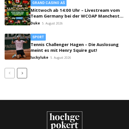
GRAND CASINO AŠ
Mittwoch ab 14:00 Uhr – Livestream vom
Team Germany bei der WCOAP Manchester
2026!
Duke
5. August 2026
SPORT
Tennis Challenger Hagen – Die Auslosung
meint es mit Henry Squire gut!
luckyluke
5. August 2026