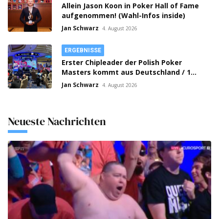
Allein Jason Koon in Poker Hall of Fame
aufgenommen! (Wahl-Infos inside)
Jan Schwarz
4. August 2026
ERGEBNISSE
Erster Chipleader der Polish Poker
Masters kommt aus Deutschland / 1
Million Crown Series in Prag gestartet!
Jan Schwarz
4. August 2026
Neueste Nachrichten