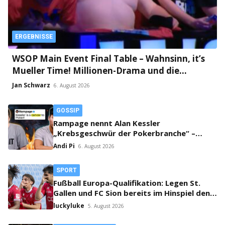
ERGEBNISSE
WSOP Main Event Final Table – Wahnsinn, it’s
Mueller Time! Millionen-Drama und die
finnische Faust an Tag 2!
Jan Schwarz
6. August 2026
GOSSIP
Rampage nennt Alan Kessler
„Krebsgeschwür der Pokerbranche“ –
Streit auf X eskaliert!
Andi Pi
6. August 2026
SPORT
Fußball Europa-Qualifikation: Legen St.
Gallen und FC Sion bereits im Hinspiel den
Grundstein fürs Weiterkommen?
luckyluke
5. August 2026