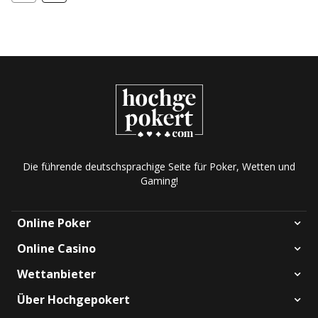
Die führende deutschsprachige Seite für Poker, Wetten und
Gaming!
Online Poker
Online Casino
Wettanbieter
Über Hochgepokert