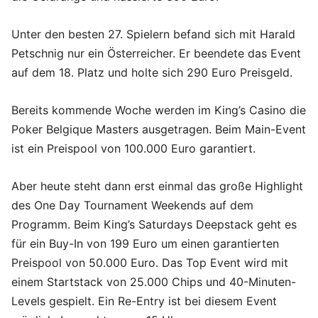
Unter den besten 27. Spielern befand sich mit Harald
Petschnig nur ein Österreicher. Er beendete das Event
auf dem 18. Platz und holte sich 290 Euro Preisgeld.
Bereits kommende Woche werden im King’s Casino die
Poker Belgique Masters ausgetragen. Beim Main-Event
ist ein Preispool von 100.000 Euro garantiert.
Aber heute steht dann erst einmal das große Highlight
des One Day Tournament Weekends auf dem
Programm. Beim King’s Saturdays Deepstack geht es
für ein Buy-In von 199 Euro um einen garantierten
Preispool von 50.000 Euro. Das Top Event wird mit
einem Startstack von 25.000 Chips und 40-Minuten-
Levels gespielt. Ein Re-Entry ist bei diesem Event