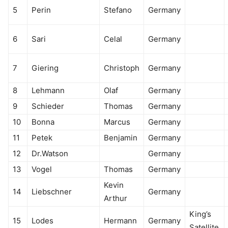
5
Perin
Stefano
Germany
6
Sari
Celal
Germany
7
Giering
Christoph
Germany
8
Lehmann
Olaf
Germany
9
Schieder
Thomas
Germany
10
Bonna
Marcus
Germany
11
Petek
Benjamin
Germany
12
Dr.Watson
Germany
13
Vogel
Thomas
Germany
Kevin
14
Liebschner
Germany
Arthur
King’s
15
Lodes
Hermann
Germany
Satellite