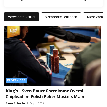
Verwandte Artikel
Verwandte Leitfäden
Mehr Vom Au
ERGEBNISSE
King’s – Sven Bauer übernimmt Overall-
Chiplead im Polish Poker Masters Main!
Sven Schulte
8. August 2026