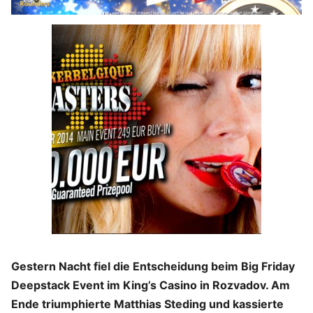
Gestern Nacht fiel die Entscheidung beim Big Friday
Deepstack Event im King’s Casino in Rozvadov. Am
Ende triumphierte Matthias Steding und kassierte