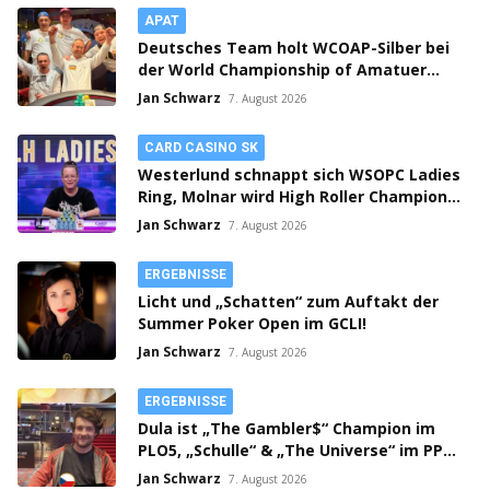
APAT
Deutsches Team holt WCOAP-Silber bei
der World Championship of Amatuer
Poker!
Jan Schwarz
7. August 2026
CARD CASINO SK
Westerlund schnappt sich WSOPC Ladies
Ring, Molnar wird High Roller Champion,
Main Event gestartet!
Jan Schwarz
7. August 2026
ERGEBNISSE
Licht und „Schatten“ zum Auftakt der
Summer Poker Open im GCLI!
Jan Schwarz
7. August 2026
ERGEBNISSE
Dula ist „The Gambler$“ Champion im
PLO5, „Schulle“ & „The Universe“ im PPM
SHR Finale!
Jan Schwarz
7. August 2026