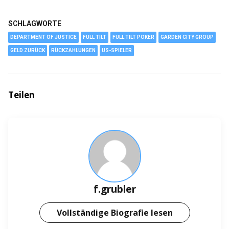
SCHLAGWORTE
DEPARTMENT OF JUSTICE
FULL TILT
FULL TILT POKER
GARDEN CITY GROUP
GELD ZURÜCK
RÜCKZAHLUNGEN
US-SPIELER
Teilen
f.grubler
Vollständige Biografie lesen