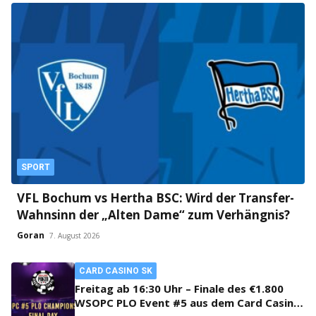
SPORT
VFL Bochum vs Hertha BSC: Wird der Transfer-
Wahnsinn der „Alten Dame“ zum Verhängnis?
Goran
7. August 2026
CARD CASINO SK
Freitag ab 16:30 Uhr – Finale des €1.800
WSOPC PLO Event #5 aus dem Card Casino