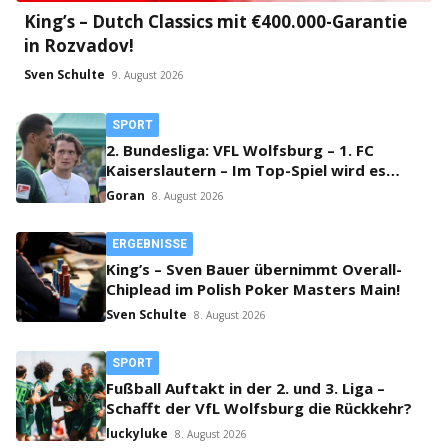
King’s – Dutch Classics mit €400.000-Garantie
in Rozvadov!
Sven Schulte
9. August 2026
SPORT
2. Bundesliga: VFL Wolfsburg – 1. FC
Kaiserslautern – Im Top-Spiel wird es
klingeln!
Goran
8. August 2026
ERGEBNISSE
King’s – Sven Bauer übernimmt Overall-
Chiplead im Polish Poker Masters Main!
Sven Schulte
8. August 2026
SPORT
Fußball Auftakt in der 2. und 3. Liga –
Schafft der VfL Wolfsburg die Rückkehr?
luckyluke
8. August 2026