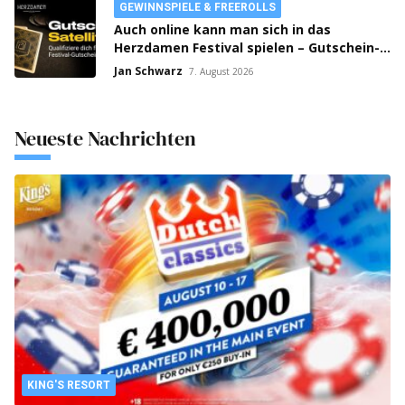
GEWINNSPIELE & FREEROLLS
Auch online kann man sich in das
Herzdamen Festival spielen – Gutschein-
Satellites laufen auf bwin Poker!
Jan Schwarz
7. August 2026
Neueste Nachrichten
KING'S RESORT