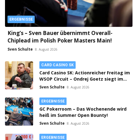
ERGEBNISSE
King’s – Sven Bauer übernimmt Overall-
Chiplead im Polish Poker Masters Main!
Sven Schulte
8. August 2026
CARD CASINO SK
Card Casino SK: Actionreicher Freitag im
WSOP Circuit – Ondrej Goetz siegt im
PLO!
Sven Schulte
8. August 2026
ERGEBNISSE
GC Pokerroom – Das Wochenende wird
heiß im Summer Open Bounty!
Sven Schulte
8. August 2026
ERGEBNISSE