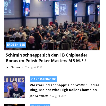
ERGEBNISSE
Schirnin schnappt sich den 1B Chipleader
Bonus im Polish Poker Masters MB M.E.!
Jan Schwarz
7. August 2026
CARD CASINO SK
Westerlund schnappt sich WSOPC Ladies
Ring, Molnar wird High Roller Champion,
Main Event gestartet!
Jan Schwarz
7. August 2026