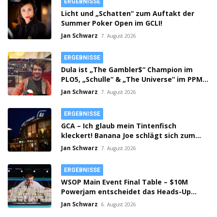
ERGEBNISSE
Licht und „Schatten“ zum Auftakt der
Summer Poker Open im GCLI!
Jan Schwarz
7. August 2026
ERGEBNISSE
Dula ist „The Gambler$“ Champion im
PLO5, „Schulle“ & „The Universe“ im PPM
SHR Finale!
Jan Schwarz
7. August 2026
ERGEBNISSE
GCA – Ich glaub mein Tintenfisch
kleckert! Banana Joe schlägt sich zum
Thursday 3k Sieg durch!
Jan Schwarz
7. August 2026
ERGEBNISSE
WSOP Main Event Final Table – $10M
Powerjam entscheidet das Heads-Up
zwischen Jumalon und Saaskilahti!
Jan Schwarz
6. August 2026