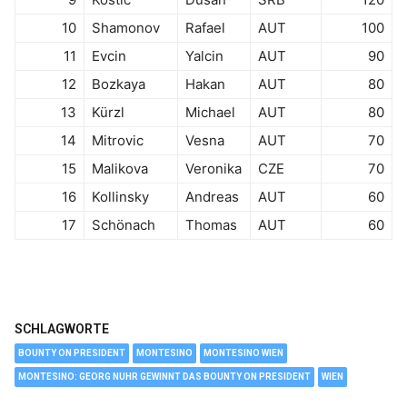
10
Shamonov
Rafael
AUT
100
11
Evcin
Yalcin
AUT
90
12
Bozkaya
Hakan
AUT
80
13
Kürzl
Michael
AUT
80
14
Mitrovic
Vesna
AUT
70
15
Malikova
Veronika
CZE
70
16
Kollinsky
Andreas
AUT
60
17
Schönach
Thomas
AUT
60
SCHLAGWORTE
BOUNTY ON PRESIDENT
MONTESINO
MONTESINO WIEN
MONTESINO: GEORG NUHR GEWINNT DAS BOUNTY ON PRESIDENT
WIEN