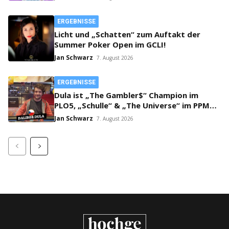
ERGEBNISSE
Licht und „Schatten“ zum Auftakt der
Summer Poker Open im GCLI!
Jan Schwarz
7. August 2026
ERGEBNISSE
Dula ist „The Gambler$“ Champion im
PLO5, „Schulle“ & „The Universe“ im PPM
SHR Finale!
Jan Schwarz
7. August 2026