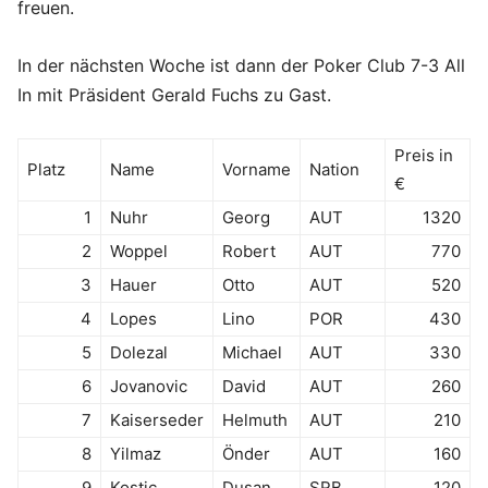
freuen.
In der nächsten Woche ist dann der Poker Club 7-3 All
In mit Präsident Gerald Fuchs zu Gast.
Preis in
Platz
Name
Vorname
Nation
€
1
Nuhr
Georg
AUT
1320
2
Woppel
Robert
AUT
770
3
Hauer
Otto
AUT
520
4
Lopes
Lino
POR
430
5
Dolezal
Michael
AUT
330
6
Jovanovic
David
AUT
260
7
Kaiserseder
Helmuth
AUT
210
8
Yilmaz
Önder
AUT
160
9
Kostic
Dusan
SRB
120