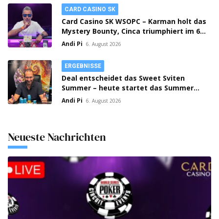
CARD CASINO SK
Card Casino SK WSOPC – Karman holt das
Mystery Bounty, Cinca triumphiert im 6-
Max!
Andi Pi
6. August 2026
ERGEBNISSE
Deal entscheidet das Sweet Sviten
Summer – heute startet das Summer
Open Bounty!
Andi Pi
6. August 2026
Neueste Nachrichten