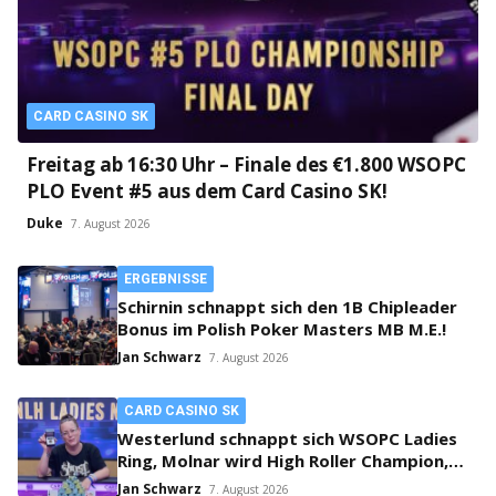
CARD CASINO SK
Freitag ab 16:30 Uhr – Finale des €1.800 WSOPC
PLO Event #5 aus dem Card Casino SK!
Duke
7. August 2026
ERGEBNISSE
Schirnin schnappt sich den 1B Chipleader
Bonus im Polish Poker Masters MB M.E.!
Jan Schwarz
7. August 2026
CARD CASINO SK
Westerlund schnappt sich WSOPC Ladies
Ring, Molnar wird High Roller Champion,
Main Event gestartet!
Jan Schwarz
7. August 2026