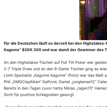
Für die Deutschen läuft es derzeit bei den Highstakes-P
Kagome“ $369.300 und war damit der Gewinner des T
An den Highstakes-Tischen auf Full Tilt Poker war gest
2-7 Triple Draw und an den 8-Game Tischen ging es wied
Limit-Spezialist „Kagome Kagome“ (Foto) war das Maß a
Phil „OMGClayAiken“ Galfond, Daniel „jungleman12“ Cate
Bereits in den Tagen zuvor hatte Niklas „ragen70“ Heine
Sicht für positive Schlagzeilen gesorgt.