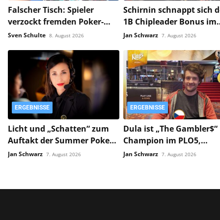
Falscher Tisch: Spieler
Schirnin schnappt sich 
verzockt fremden Poker-
1B Chipleader Bonus im
Stack!
Polish Poker Masters MB
Sven Schulte
Jan Schwarz
8. August 2026
7. August 2026
M.E.!
ERGEBNISSE
ERGEBNISSE
Licht und „Schatten“ zum
Dula ist „The Gambler$“
Auftakt der Summer Poker
Champion im PLO5,
Open im GCLI!
„Schulle“ & „The Univers
Jan Schwarz
Jan Schwarz
7. August 2026
7. August 2026
im PPM SHR Finale!