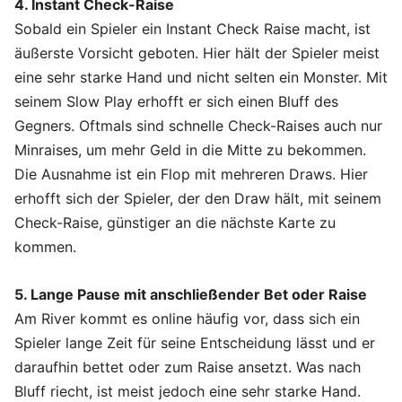
4. Instant Check-Raise
Sobald ein Spieler ein Instant Check Raise macht, ist
äußerste Vorsicht geboten. Hier hält der Spieler meist
eine sehr starke Hand und nicht selten ein Monster. Mit
seinem Slow Play erhofft er sich einen Bluff des
Gegners. Oftmals sind schnelle Check-Raises auch nur
Minraises, um mehr Geld in die Mitte zu bekommen.
Die Ausnahme ist ein Flop mit mehreren Draws. Hier
erhofft sich der Spieler, der den Draw hält, mit seinem
Check-Raise, günstiger an die nächste Karte zu
kommen.
5. Lange Pause mit anschließender Bet oder Raise
Am River kommt es online häufig vor, dass sich ein
Spieler lange Zeit für seine Entscheidung lässt und er
daraufhin bettet oder zum Raise ansetzt. Was nach
Bluff riecht, ist meist jedoch eine sehr starke Hand.