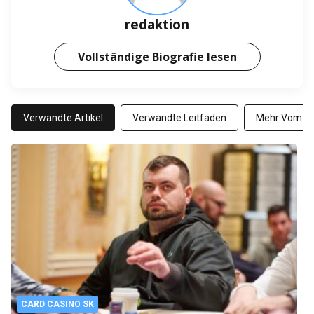
redaktion
Vollständige Biografie lesen
Verwandte Artikel
Verwandte Leitfäden
Mehr Vom Au
CARD CASINO SK