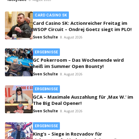
CARD CASINO SK
Card Casino SK: Actionreicher Freitag im
WSOP Circuit – Ondrej Goetz siegt im PLO!
Sven Schulte
8. August 2026
ERGEBNISSE
GC Pokerroom – Das Wochenende wird
heiß im Summer Open Bounty!
Sven Schulte
8. August 2026
ERGEBNISSE
GCA – Maximale Auszahlung für ‚Max W.‘ im
The Big Deal Opener!
Sven Schulte
8. August 2026
ERGEBNISSE
King’s – Siege in Rozvadov für