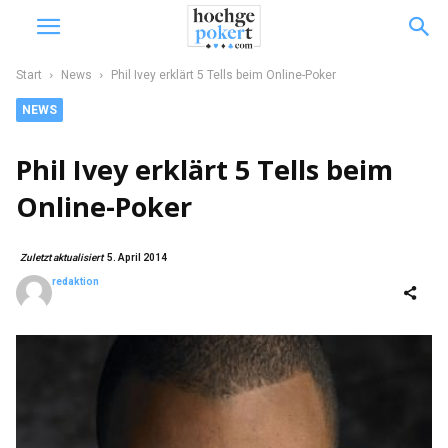
Start
News
Phil Ivey erklärt 5 Tells beim Online-Poker
NEWS
Phil Ivey erklärt 5 Tells beim
Online-Poker
Zuletzt aktualisiert
5. April 2014
redaktion