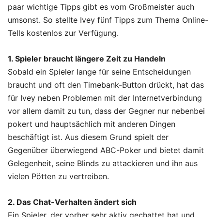
paar wichtige Tipps gibt es vom Großmeister auch
umsonst. So stellte Ivey fünf Tipps zum Thema Online-
Tells kostenlos zur Verfügung.
1. Spieler braucht längere Zeit zu Handeln
Sobald ein Spieler lange für seine Entscheidungen
braucht und oft den Timebank-Button drückt, hat das
für Ivey neben Problemen mit der Internetverbindung
vor allem damit zu tun, dass der Gegner nur nebenbei
pokert und hauptsächlich mit anderen Dingen
beschäftigt ist. Aus diesem Grund spielt der
Gegenüber überwiegend ABC-Poker und bietet damit
Gelegenheit, seine Blinds zu attackieren und ihn aus
vielen Pötten zu vertreiben.
2. Das Chat-Verhalten ändert sich
Ein Spieler, der vorher sehr aktiv gechattet hat und