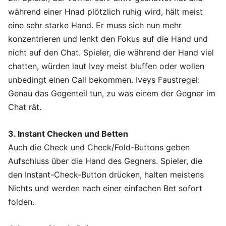
während einer Hnad plötzlich ruhig wird, hält meist
eine sehr starke Hand. Er muss sich nun mehr
konzentrieren und lenkt den Fokus auf die Hand und
nicht auf den Chat. Spieler, die während der Hand viel
chatten, würden laut Ivey meist bluffen oder wollen
unbedingt einen Call bekommen. Iveys Faustregel:
Genau das Gegenteil tun, zu was einem der Gegner im
Chat rät.
3. Instant Checken und Betten
Auch die Check und Check/Fold-Buttons geben
Aufschluss über die Hand des Gegners. Spieler, die
den Instant-Check-Button drücken, halten meistens
Nichts und werden nach einer einfachen Bet sofort
folden.