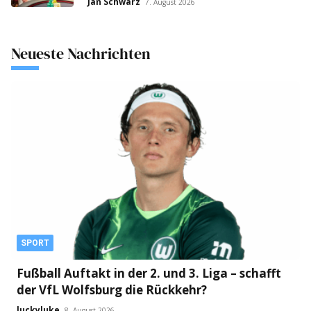
Jan Schwarz
7. August 2026
Neueste Nachrichten
SPORT
Fußball Auftakt in der 2. und 3. Liga – schafft
der VfL Wolfsburg die Rückkehr?
luckyluke
8. August 2026