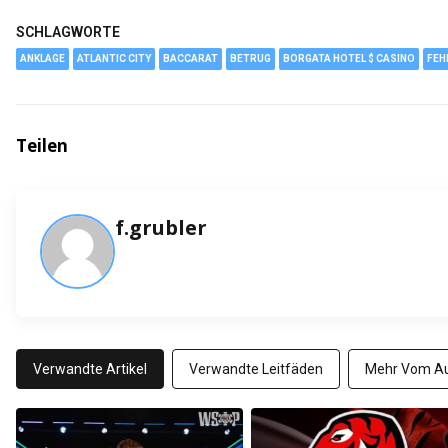
SCHLAGWORTE
ANKLAGE
ATLANTIC CITY
BACCARAT
BETRUG
BORGATA HOTEL $ CASINO
FEH
Teilen
f.grubler
Verwandte Artikel
Verwandte Leitfäden
Mehr Vom Au