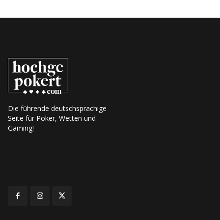
Million Crown!
Die führende deutschsprachige
Seite für Poker, Wetten und
Gaming!