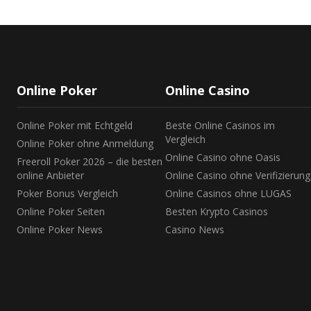
Online Poker
Online Casino
Online Poker mit Echtgeld
Beste Online Casinos im
Vergleich
Online Poker ohne Anmeldung
Online Casino ohne Oasis
Freeroll Poker 2026 – die besten
online Anbieter
Online Casino ohne Verifizierung
Poker Bonus Vergleich
Online Casinos ohne LUGAS
Online Poker Seiten
Besten Krypto Casinos
Online Poker News
Casino News