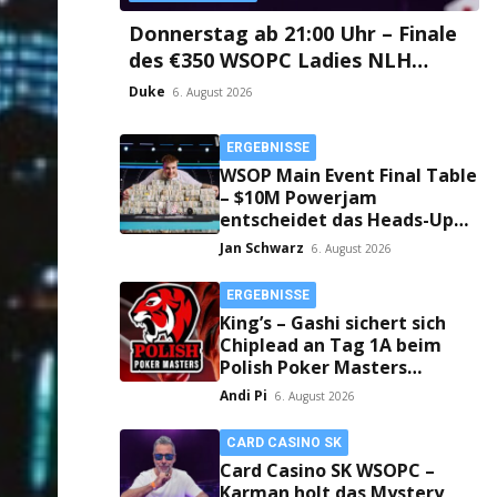
Donnerstag ab 21:00 Uhr – Finale
des €350 WSOPC Ladies NLH
Event #9 aus dem Card Casino SK!
Duke
6. August 2026
ERGEBNISSE
WSOP Main Event Final Table
– $10M Powerjam
entscheidet das Heads-Up
zwischen Jumalon und
Jan Schwarz
6. August 2026
Saaskilahti!
ERGEBNISSE
King’s – Gashi sichert sich
Chiplead an Tag 1A beim
Polish Poker Masters
Mystery Bounty!
Andi Pi
6. August 2026
CARD CASINO SK
Card Casino SK WSOPC –
Karman holt das Mystery