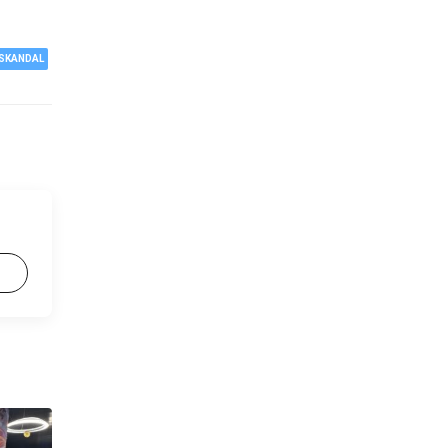
SKANDAL