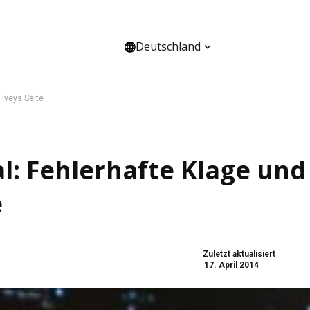
Deutschland
HANNEL
ÜBER UNS
 Iveys Seite
l: Fehlerhafte Klage und
e
Zuletzt aktualisiert
17. April 2014