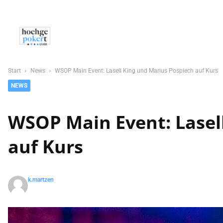
NEWS
POKER
CASINO
SPORT
C
Start
News
WSOP Main Event: Lasell King und Marius Pospiech auf Kurs
NEWS
WSOP Main Event: Lasel
auf Kurs
k.martzen