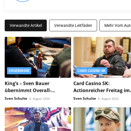
Verwandte Artikel
Verwandte Leitfäden
Mehr Vom Aut
ERGEBNISSE
CARD CASINO SK
King’s – Sven Bauer
Card Casino SK:
übernimmt Overall-
Actionreicher Freitag im
Chiplead im Polish Poker
WSOP Circuit – Ondrej G
Sven Schulte
Sven Schulte
8. August 2026
8. August 2026
Masters Main!
siegt im PLO!