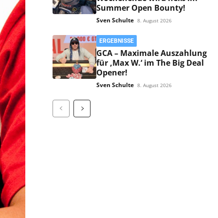
Summer Open Bounty!
Sven Schulte
8. August 2026
ERGEBNISSE
GCA – Maximale Auszahlung
für ‚Max W.‘ im The Big Deal
Opener!
Sven Schulte
8. August 2026