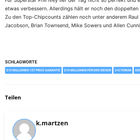
Für Superstar Phil Ivey lief der Tag nicht so perfekt un
etwas verbessern. Allerdings hält er noch den doppelten
Zu den Top-Chipcounts zählen noch unter anderem Raul M
Jacobson, Brian Townsend, Mike Sowers und Allen Cunn
SCHLAGWORTE
$10 MILLIONEN 1ST PRICE GARANTIE
$10 MILLIONEN FÜR DEN SIEGER
2+2 FORUM
GE
Teilen
k.martzen