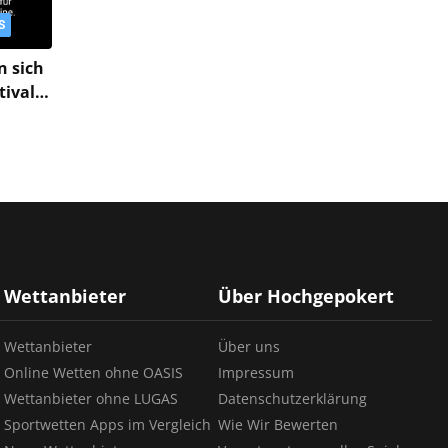
S
n sich
tival
bwin
Wettanbieter
Über Hochgepokert
Wettanbieter
Über uns
Online Wetten ohne OASIS
Impressum
Wettanbieter ohne LUGAS
Datenschutzerklärung
Sportwetten Apps im Vergleich
Wie Wir Bewerten