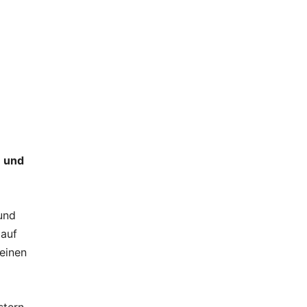
e und
und
 auf
seinen