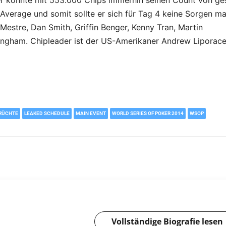
d er konnte mit 553.000 Chips immerhin seinen Count von ge
 Average und somit sollte er sich für Tag 4 keine Sorgen m
estre, Dan Smith, Griffin Benger, Kenny Tran, Martin
ingham. Chipleader ist der US-Amerikaner Andrew Liporac
RÜCHTE
LEAKED SCHEDULE
MAIN EVENT
WORLD SERIES OF POKER 2014
WSOP
Vollständige Biografie lesen