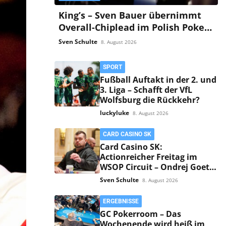
King’s – Sven Bauer übernimmt
Overall-Chiplead im Polish Poker
Masters Main!
Sven Schulte
8. August 2026
SPORT
Fußball Auftakt in der 2. und
3. Liga – Schafft der VfL
Wolfsburg die Rückkehr?
luckyluke
8. August 2026
CARD CASINO SK
Card Casino SK:
Actionreicher Freitag im
WSOP Circuit – Ondrej Goetz
siegt im PLO!
Sven Schulte
8. August 2026
ERGEBNISSE
GC Pokerroom – Das
Wochenende wird heiß im