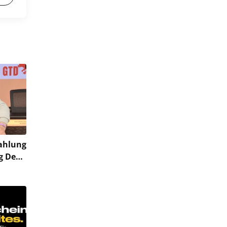
ahlung
g Deal