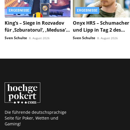
ERGEBNISSE
ERGEBNISSE
King’s – Siege in Rozvadov
Onyx HRS – Schumacher
für ‚Szburatorul‘, ‚Medusa‘
und Lipp in Tag 2 des
und ‚Svaras‘!
$10.400 Premiere!
Sven Schulte
Sven Schulte
8. August 2026
8. August 2026
Die führende deutschsprachige
Seite für Poker, Wetten und
Gaming!