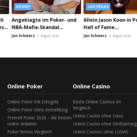
GOSSIP
LAS VEGAS
ch
Angeklagte im Poker- und
Allein Jason Koon in 
es
NBA-Mafia-Skandal
Hall of Fame
plädieren auf schuldig!
aufgenommen! (Wahl
Jan Schwarz
Jan Schwarz
5. August 2026
4. August 2026
inside)
Online Poker
Online Casino
Online Poker mit Echtgeld
Beste Online Casinos im
Vergleich
Online Poker ohne Anmeldung
Online Casino ohne Oasis
Freeroll Poker 2026 – die besten
online Anbieter
Online Casino ohne Verifizierung
Poker Bonus Vergleich
Online Casinos ohne LUGAS