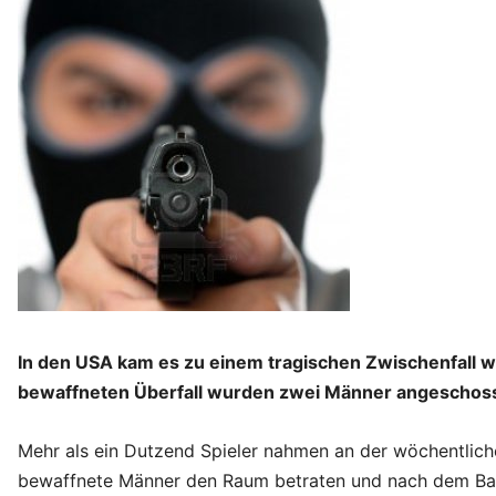
In den USA kam es zu einem tragischen Zwischenfall 
bewaffneten Überfall wurden zwei Männer angeschosse
Mehr als ein Dutzend Spieler nahmen an der wöchentlichen
bewaffnete Männer den Raum betraten und nach dem Barge