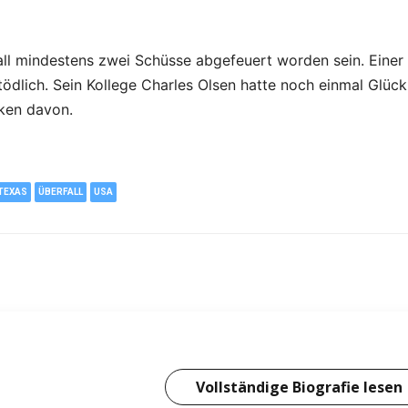
all mindestens zwei Schüsse abgefeuert worden sein. Einer
ödlich. Sein Kollege Charles Olsen hatte noch einmal Glück
ken davon.
TEXAS
ÜBERFALL
USA
Vollständige Biografie lesen