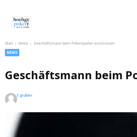
NEWS
POKER
CASINO
SPORT
C
Start
News
Geschäftsmann beim Pokerspielen erschossen
NEWS
Geschäftsmann beim Po
f.grubler