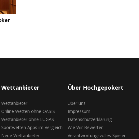
Poker
-Infos
Wettanbieter
Über Hochgepokert
Wettanbieter
Über uns
Online Wetten ohne OASIS
Impressum
Wettanbieter ohne LUGAS
Datenschutzerklärung
Sportwetten Apps im Vergleich
Wie Wir Bewerten
Neue Wettanbieter
Verantwortungsvolles Spielen