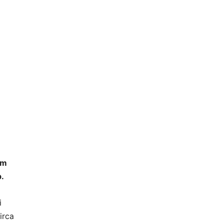
em
.
i
irca