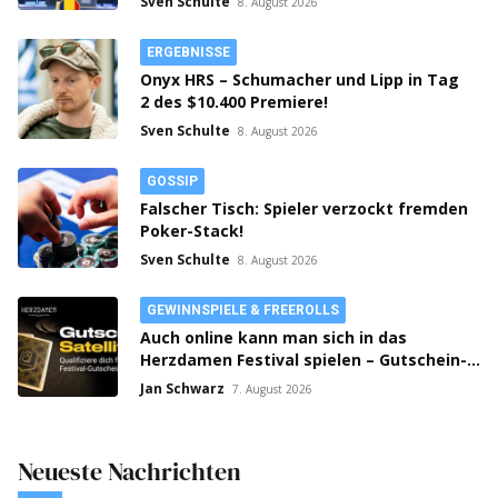
Sven Schulte
8. August 2026
ERGEBNISSE
Onyx HRS – Schumacher und Lipp in Tag
2 des $10.400 Premiere!
Sven Schulte
8. August 2026
GOSSIP
Falscher Tisch: Spieler verzockt fremden
Poker-Stack!
Sven Schulte
8. August 2026
GEWINNSPIELE & FREEROLLS
Auch online kann man sich in das
Herzdamen Festival spielen – Gutschein-
Satellites laufen auf bwin Poker!
Jan Schwarz
7. August 2026
Neueste Nachrichten