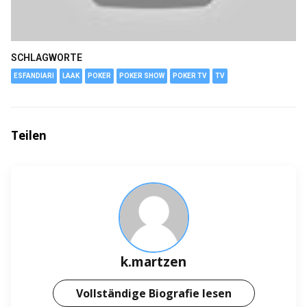
SCHLAGWORTE
ESFANDIARI
LAAK
POKER
POKER SHOW
POKER TV
TV
Teilen
k.martzen
Vollständige Biografie lesen