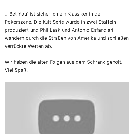
„I Bet You“ ist sicherlich ein Klassiker in der
Pokerszene. Die Kult Serie wurde in zwei Staffeln
produziert und Phil Laak und Antonio Esfandiari
wandern durch die Straßen von Amerika und schließen
verrückte Wetten ab.
Wir haben die alten Folgen aus dem Schrank geholt.
Viel Spaß!