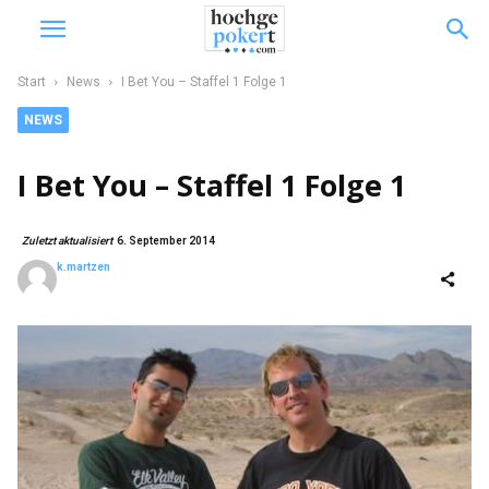
Start
News
I Bet You – Staffel 1 Folge 1
NEWS
I Bet You – Staffel 1 Folge 1
Zuletzt aktualisiert
6. September 2014
k.martzen