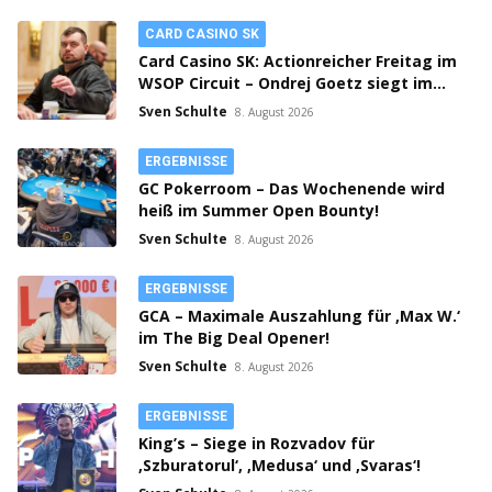
CARD CASINO SK
Card Casino SK: Actionreicher Freitag im
WSOP Circuit – Ondrej Goetz siegt im
PLO!
Sven Schulte
8. August 2026
ERGEBNISSE
GC Pokerroom – Das Wochenende wird
heiß im Summer Open Bounty!
Sven Schulte
8. August 2026
ERGEBNISSE
GCA – Maximale Auszahlung für ‚Max W.‘
im The Big Deal Opener!
Sven Schulte
8. August 2026
ERGEBNISSE
King’s – Siege in Rozvadov für
‚Szburatorul‘, ‚Medusa‘ und ‚Svaras‘!