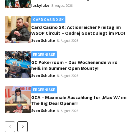
luckyluke
8. August 2026
CARD CASINO SK
Card Casino SK: Actionreicher Freitag im
WSOP Circuit – Ondrej Goetz siegt im PLO!
Sven Schulte
8. August 2026
ERGEBNISSE
GC Pokerroom – Das Wochenende wird
heiß im Summer Open Bounty!
Sven Schulte
8. August 2026
ERGEBNISSE
GCA – Maximale Auszahlung für ‚Max W.‘ im
The Big Deal Opener!
Sven Schulte
8. August 2026