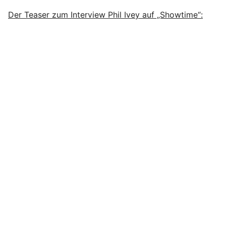
Der Teaser zum Interview Phil Ivey auf „Showtime“: