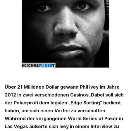
Über 21 Millionen Dollar gewann Phil Ivey im Jahre
2012 in zwei verschiedenen Casinos. Dabei soll sich
der Pokerprofi dem legalen „Edge Sorting“ bedient
haben, um sich einen Vorteil zu verschaffen.
Während der vergangenen World Series of Poker in
Las Vegas äußerte sich Ivey in einem Interview zu