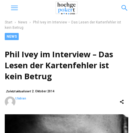
Start
News
Phil Ivey im Interview – Das Lesen der Kartenfehler ist
kein Betrug
NEWS
Phil Ivey im Interview – Das
Lesen der Kartenfehler ist
kein Betrug
Zuletzt aktualisiert
2. Oktober 2014
t.fabian