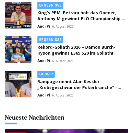
ERGEBNISSE
King’s PPM: Petraru holt das Opener,
Anthony M gewinnt PLO Championship –
Prag spielt Flight 1C Million Crown!
Andi Pi
6. August 2026
ERGEBNISSE
Rekord-Goliath 2026 – Damon Burch-
Hyson gewinnt £365.520 im Goliath!
Andi Pi
6. August 2026
GOSSIP
Rampage nennt Alan Kessler
„Krebsgeschwür der Pokerbranche“ –
Streit auf X eskaliert!
Andi Pi
6. August 2026
Neueste Nachrichten