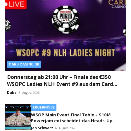
CARD CASINO SK
Donnerstag ab 21:00 Uhr – Finale des €350
WSOPC Ladies NLH Event #9 aus dem Card
Casino SK!
Duke
6. August 2026
ERGEBNISSE
WSOP Main Event Final Table – $10M
Powerjam entscheidet das Heads-Up
zwischen Jumalon und Saaskilahti!
Jan Schwarz
6. August 2026